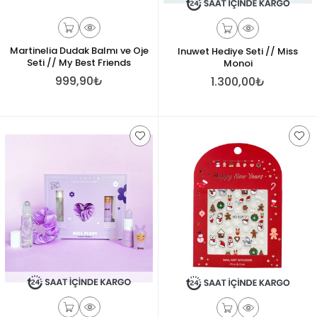
Martinelia Dudak Balmı ve Oje
Inuwet Hediye Seti // Miss
Seti // My Best Friends
Monoi
999,90₺
1.300,00₺