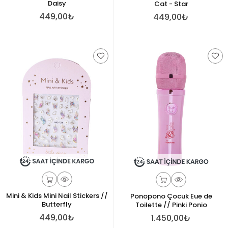
Daisy
Cat - Star
449,00₺
449,00₺
Mini & Kids Mini Nail Stickers //
Ponopono Çocuk Eue de
Butterfly
Toilette // Pinki Ponio
449,00₺
1.450,00₺