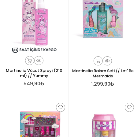
Martinelia Vücut Spreyi (210
Martinelia Bakım Seti // Let' Be
ml) // Yummy
Mermaids
549,90₺
1.299,90₺