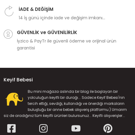
İADE & DEĞİŞİM
14 İş günü içinde iade ve değişim imkanı...
GÜVENLİK ve GÜVENİLİRLİK
İyzico & PayTr ile güvenli ödeme ve orijinal ürün
garantisi
Keyif Bebesi
Bu mini mağaza aslında bir blog ile başlayan bir
yolculuğun keyifli bir durağı... Sadece Keyif Bebesi'nin
tercih ettiği, sevdiği, kullandığı ve önerdiği markaların
buluştuğu bir anne bebek alışveriş platformu:) Umarım
siz de aradığınız tüm keyifli ürünleri bulursunuz... Keyifli alışverişler...