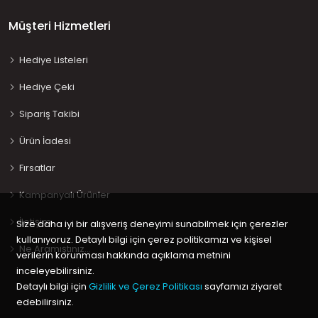
Müşteri Hizmetleri
Hediye Listeleri
Hediye Çeki
Sipariş Takibi
Ürün İadesi
Fırsatlar
Kampanyalı Ürünler
İletişim
Size daha iyi bir alışveriş deneyimi sunabilmek için çerezler
kullanıyoruz. Detaylı bilgi için çerez politikamızı ve kişisel
Ne Aramıştınız…
verilerin korunması hakkında açıklama metnini
inceleyebilirsiniz.
Detaylı bilgi için
Gizlilik ve Çerez Politikası
sayfamızı ziyaret
edebilirsiniz.