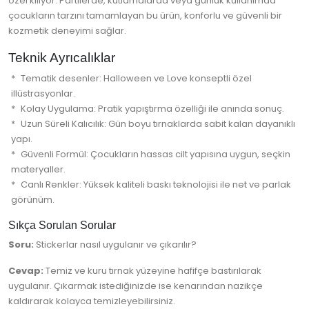
özel kılıyor. Partilerde, kutlamalarda veya günlük kullanımda
çocukların tarzını tamamlayan bu ürün, konforlu ve güvenli bir
kozmetik deneyimi sağlar.
Teknik Ayrıcalıklar
Tematik desenler: Halloween ve Love konseptli özel
illüstrasyonlar.
Kolay Uygulama: Pratik yapıştırma özelliği ile anında sonuç.
Uzun Süreli Kalıcılık: Gün boyu tırnaklarda sabit kalan dayanıklı
yapı.
Güvenli Formül: Çocukların hassas cilt yapısına uygun, seçkin
materyaller.
Canlı Renkler: Yüksek kaliteli baskı teknolojisi ile net ve parlak
görünüm.
Sıkça Sorulan Sorular
Soru:
Stickerlar nasıl uygulanır ve çıkarılır?
Cevap:
Temiz ve kuru tırnak yüzeyine hafifçe bastırılarak
uygulanır. Çıkarmak istediğinizde ise kenarından nazikçe
kaldırarak kolayca temizleyebilirsiniz.