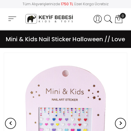
Tüm Alışverişlerinizde
1750 TL
Üzeri Kargo Ücretsiz
0
Hesabım
Mini & Kids Nail Sticker Halloween // Love