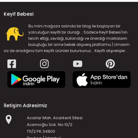
Keyif Bebesi
Bu mini mağaza aslında bir blog ile başlayan bir
yolculuğun keyifli bir durağı... Sadece Keyif Bebesi'nin
tercih ettiği, sevdiği, kullandığı ve önerdiği markaların
buluştuğu bir anne bebek alışveriş platformu:) Umarım
siz de aradığınız tüm keyifli ürünleri bulursunuz... Keyifli alışverişler...
İletişim Adresimiz
Acarlar Mah. Acarkent Sitesi
Acemoğlu Sok. No:10/2
T11/2 PK:34800