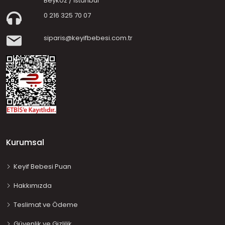
Beykoz / İstanbul
0 216 325 70 07
siparis@keyifbebesi.com.tr
Kurumsal
Keyif Bebesi Puan
Hakkımızda
Teslimat ve Ödeme
Güvenlik ve Gizlilik