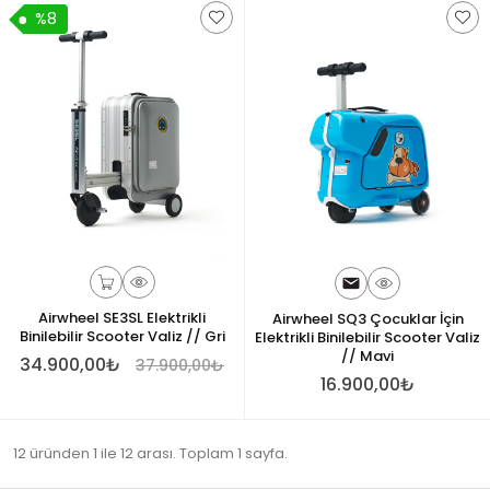
%8
Airwheel SE3SL Elektrikli
Airwheel SQ3 Çocuklar İçin
Binilebilir Scooter Valiz // Gri
Elektrikli Binilebilir Scooter Valiz
// Mavi
34.900,00₺
37.900,00₺
16.900,00₺
12 üründen 1 ile 12 arası. Toplam 1 sayfa.