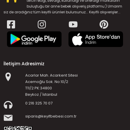
tercih ettiği, sevdiği, kullandığı ve önerdiği markaların
buluştuğu bir anne bebek alışveriş platformu:) Umarım
siz de aradığınız tüm keyifli ürünleri bulursunuz... Keyifli alışverişler...
İletişim Adresimiz
Acarlar Mah. Acarkent Sitesi
Acemoğlu Sok. No:10/2
T11/2 PK:34800
Beykoz / İstanbul
0 216 325 70 07
siparis@keyifbebesi.com.tr