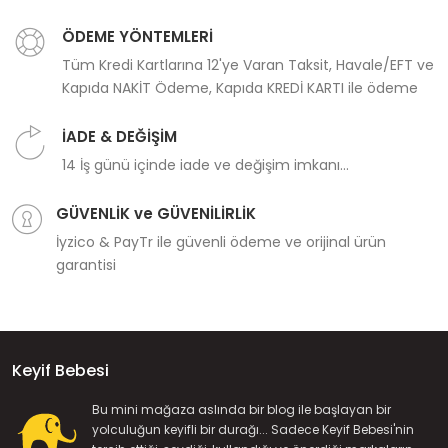
ÖDEME YÖNTEMLERİ
Tüm Kredi Kartlarına 12'ye Varan Taksit, Havale/EFT ve
Kapıda NAKİT Ödeme, Kapıda KREDİ KARTI ile ödeme
İADE & DEĞİŞİM
14 İş günü içinde iade ve değişim imkanı...
GÜVENLİK ve GÜVENİLİRLİK
İyzico & PayTr ile güvenli ödeme ve orijinal ürün
garantisi
Keyif Bebesi
Bu mini mağaza aslında bir blog ile başlayan bir
yolculuğun keyifli bir durağı... Sadece Keyif Bebesi'nin