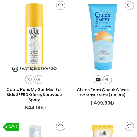
Ouate Paris My Sun Mist For
Childs Farm Çocuk Güneş
Kids SPF50 Güneş Koruyucu
Sonrası Kremi (100 ml)
Sprey
1.499,90₺
1.644,00₺
%20