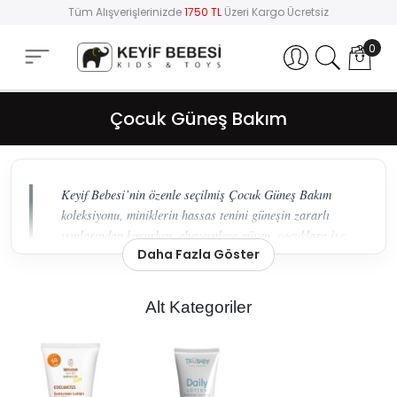
Tüm Alışverişlerinizde
1750 TL
Üzeri Kargo Ücretsiz
0
Hesabım
Çocuk Güneş Bakım
Keyif Bebesi’nin özenle seçilmiş Çocuk Güneş Bakım
koleksiyonu, miniklerin hassas tenini güneşin zararlı
ışınlarından korurken, ebeveynlere güven, çocuklara ise
Daha Fazla Göster
konfor sunan bir yaşam tarzı seçkisi sunuyor.
Güneşin En Keyifli Hali: Çocuk Güneş
Alt Kategoriler
Bakımında Seçkin Dokunuşlar
Çocukların dış dünyayı keşfetme arzusu, en yüksek
standartlarda korumayı da beraberinde getirmelidir. Keyif
Bebesi olarak, sadece birer kozmetik ürünü değil; içerik
kalitesiyle güven veren, sürdürülebilir üretim süreçleriyle