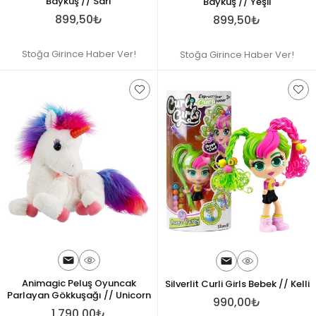
Baykuş // Sarı
Baykuş // Yeşil
899,50₺
899,50₺
Stoğa Girince Haber Ver!
Stoğa Girince Haber Ver!
Animagic Peluş Oyuncak
Silverlit Curli Girls Bebek // Kelli
Parlayan Gökkuşağı // Unicorn
990,00₺
1.790,00₺