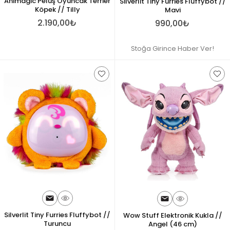
Animagic Peluş Oyuncak Terrier
Silverlit Tiny Furries Fluffybot //
Köpek // Tilly
Mavi
2.190,00₺
990,00₺
Stoğa Girince Haber Ver!
Silverlit Tiny Furries Fluffybot //
Wow Stuff Elektronik Kukla //
Turuncu
Angel (46 cm)