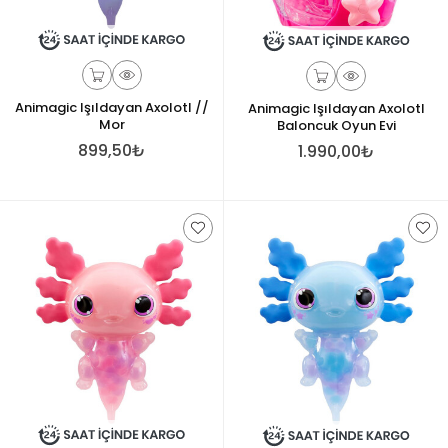
Animagic Işıldayan Axolotl //
Animagic Işıldayan Axolotl
Mor
Baloncuk Oyun Evi
899,50₺
1.990,00₺