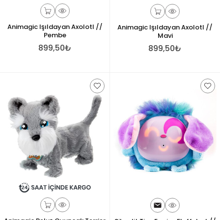
Animagic Işıldayan Axolotl //
Animagic Işıldayan Axolotl //
Pembe
Mavi
899,50₺
899,50₺