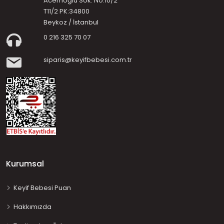
Acemoğlu Sok. No:10/2
T11/2 PK:34800
Beykoz / İstanbul
0 216 325 70 07
siparis@keyifbebesi.com.tr
Kurumsal
Keyif Bebesi Puan
Hakkımızda