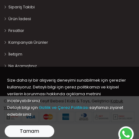
Sipariş Takibi
Ürün İadesi
Fırsatlar
Kampanyalı Ürünler
İletişim
Ne Aramıştınız…
Size daha iyi bir alışveriş deneyimi sunabilmek için çerezler
kullanıyoruz. Detaylı bilgi için çerez politikamızı ve kişisel
verilerin korunması hakkında açıklama metnini
inceleyebilirsiniz.
Copyright © 2020 Keyif Bebesi | Kids & Toys, Geliştirici
Kabuk
Detaylı bilgi için
Gizlilik ve Çerez Politikası
sayfamızı ziyaret
Yazılım
edebilirsiniz.
Tamam