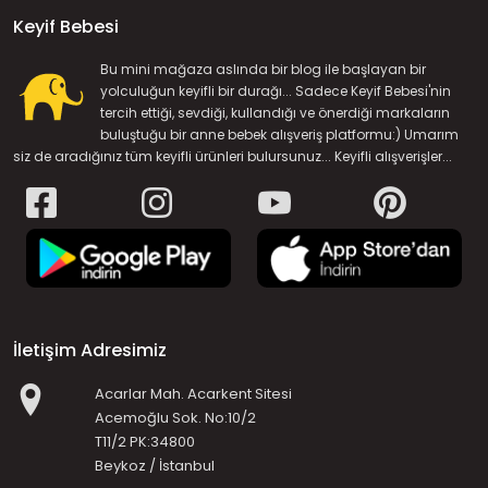
Keyif Bebesi
Bu mini mağaza aslında bir blog ile başlayan bir
yolculuğun keyifli bir durağı... Sadece Keyif Bebesi'nin
tercih ettiği, sevdiği, kullandığı ve önerdiği markaların
buluştuğu bir anne bebek alışveriş platformu:) Umarım
siz de aradığınız tüm keyifli ürünleri bulursunuz... Keyifli alışverişler...
İletişim Adresimiz
Acarlar Mah. Acarkent Sitesi
Acemoğlu Sok. No:10/2
T11/2 PK:34800
Beykoz / İstanbul