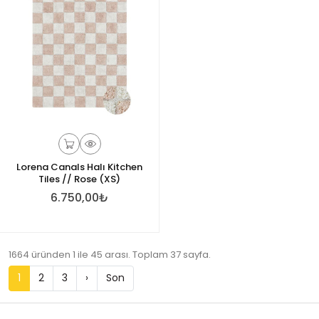
Lorena Canals Halı Kitchen
Tiles // Rose (XS)
6.750,00₺
1664 üründen 1 ile 45 arası. Toplam 37 sayfa.
1
2
3
›
Son