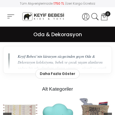
Tüm Alışverişlerinizde
1750 TL
Üzeri Kargo Ücretsiz
0
Hesabım
Oda & Dekorasyon
Keyif Bebesi’nin kürasyon süzgecinden geçen Oda &
Dekorasyon koleksiyonu, bebek ve çocuk yaşam alanlarını
sadece bir oda olmaktan çıkarıp zamansız, güvenli ve estetik
Daha Fazla Göster
birer yaşam merkezine dönüştürüyor.
Hayal Gücünü Besleyen Estetik ve
Alt Kategoriler
Fonksiyonel Tasarımlar
Bebek ve çocuk odası dekorasyonunda
estetik tutkusu
ile
ebeveynlerin güven arayışını
mükemmel bir
dengede buluşturuyoruz. Keyif Bebesi olarak, 5000’den
fazla özenle seçilmiş ürünü barındıran bu kategoride,