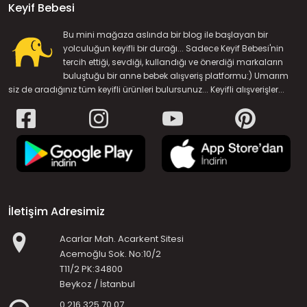
Keyif Bebesi
Bu mini mağaza aslında bir blog ile başlayan bir
yolculuğun keyifli bir durağı... Sadece Keyif Bebesi'nin
tercih ettiği, sevdiği, kullandığı ve önerdiği markaların
buluştuğu bir anne bebek alışveriş platformu:) Umarım
siz de aradığınız tüm keyifli ürünleri bulursunuz... Keyifli alışverişler...
İletişim Adresimiz
Acarlar Mah. Acarkent Sitesi
Acemoğlu Sok. No:10/2
T11/2 PK:34800
Beykoz / İstanbul
0 216 325 70 07