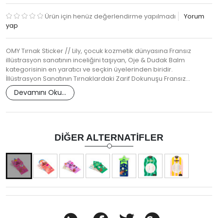
Ürün için henüz değerlendirme yapılmadı
Yorum
yap
OMY Tırnak Sticker // Lily, çocuk kozmetik dünyasına Fransız
illüstrasyon sanatının inceliğini taşıyan, Oje & Dudak Balm
kategorisinin en yaratıcı ve seçkin üyelerinden biridir.
İllüstrasyon Sanatının Tırnaklardaki Zarif Dokunuşu Fransız…
Devamını Oku...
DIĞER ALTERNATIFLER