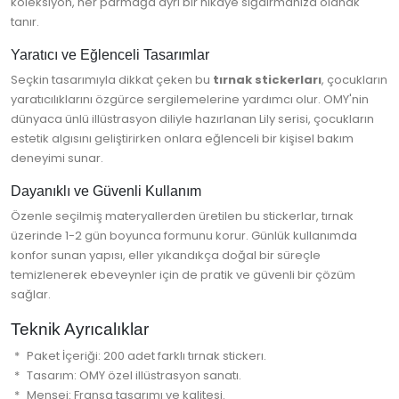
koleksiyon, her parmağa ayrı bir hikaye sığdırmanıza olanak
tanır.
Yaratıcı ve Eğlenceli Tasarımlar
Seçkin tasarımıyla dikkat çeken bu
tırnak stickerları
, çocukların
yaratıcılıklarını özgürce sergilemelerine yardımcı olur. OMY'nin
dünyaca ünlü illüstrasyon diliyle hazırlanan Lily serisi, çocukların
estetik algısını geliştirirken onlara eğlenceli bir kişisel bakım
deneyimi sunar.
Dayanıklı ve Güvenli Kullanım
Özenle seçilmiş materyallerden üretilen bu stickerlar, tırnak
üzerinde 1-2 gün boyunca formunu korur. Günlük kullanımda
konfor sunan yapısı, eller yıkandıkça doğal bir süreçle
temizlenerek ebeveynler için de pratik ve güvenli bir çözüm
sağlar.
Teknik Ayrıcalıklar
Paket İçeriği: 200 adet farklı tırnak stickerı.
Tasarım: OMY özel illüstrasyon sanatı.
Menşei: Fransa tasarımı ve kalitesi.