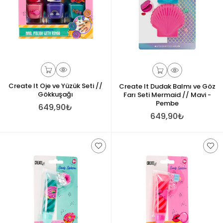
Create It Oje ve Yüzük Seti //
Create It Dudak Balmı ve Göz
Gökkuşağı
Farı Seti Mermaid // Mavi -
Pembe
649,90₺
649,90₺