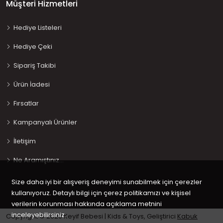
Müşteri Hizmetleri
Hediye Listeleri
Hediye Çeki
Sipariş Takibi
Ürün İadesi
Fırsatlar
Kampanyalı Ürünler
İletişim
Ne Aramıştınız…
Size daha iyi bir alışveriş deneyimi sunabilmek için çerezler
kullanıyoruz. Detaylı bilgi için çerez politikamızı ve kişisel
verilerin korunması hakkında açıklama metnini
inceleyebilirsiniz.
Copyright © 2020 Keyif Bebesi | Kids & Toys, Geliştirici
Kabuk