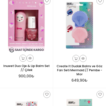
Inuwet Duo Oje & Lip Balm Set
Create It Dudak Balmı ve Göz
// Çilek
Farı Seti Mermaid // Pembe -
Mor
900,00₺
649,90₺