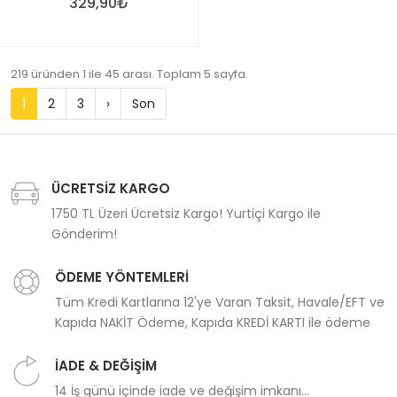
329,90₺
219 üründen 1 ile 45 arası. Toplam 5 sayfa.
1
2
3
›
Son
ÜCRETSİZ KARGO
1750 TL Üzeri Ücretsiz Kargo! Yurtiçi Kargo ile
Gönderim!
ÖDEME YÖNTEMLERİ
Tüm Kredi Kartlarına 12'ye Varan Taksit, Havale/EFT ve
Kapıda NAKİT Ödeme, Kapıda KREDİ KARTI ile ödeme
İADE & DEĞİŞİM
14 İş günü içinde iade ve değişim imkanı...