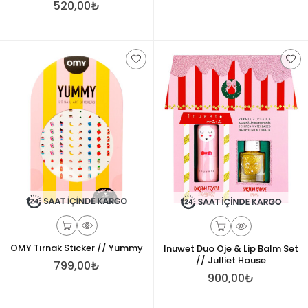
520,00₺
OMY Tırnak Sticker // Yummy
Inuwet Duo Oje & Lip Balm Set
// Julliet House
799,00₺
900,00₺