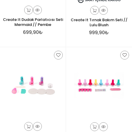
Create It Dudak Parlatıcısı Seti
Create It Tırnak Bakım Seti //
Mermaid // Pembe
Lulu Blush
699,90₺
999,90₺