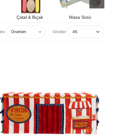
Bardak Süsl
Çatal & Bıçak
Masa Süsü
ala
Göster