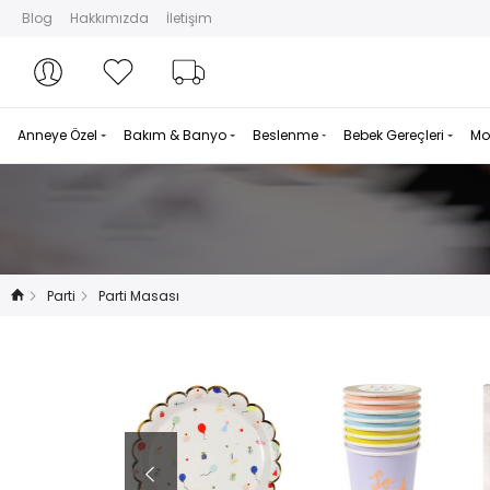
Blog
Hakkımızda
İletişim
Hesabım
Hesabım
Favorilerim
Sipariş Takibi
Anneye Özel
Bakım & Banyo
Beslenme
Bebek Gereçleri
Mo
Parti
Parti Masası