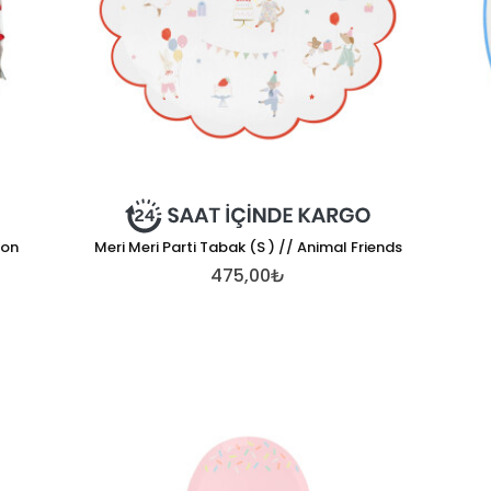
ion
Meri Meri Parti Tabak (S ) // Animal Friends
475,00₺