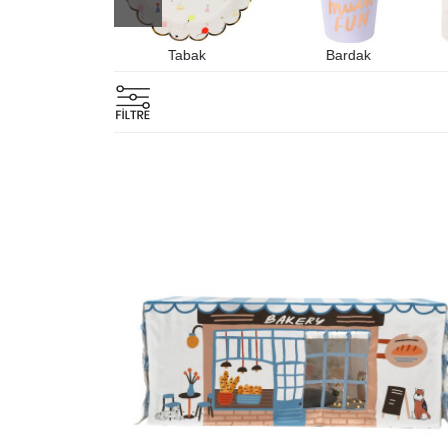
pe Çubukları
Tabak
Bardak