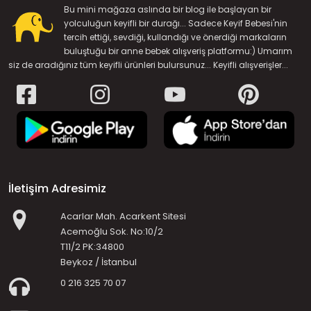
Bu mini mağaza aslında bir blog ile başlayan bir
yolculuğun keyifli bir durağı... Sadece Keyif Bebesi'nin
tercih ettiği, sevdiği, kullandığı ve önerdiği markaların
buluştuğu bir anne bebek alışveriş platformu:) Umarım
siz de aradığınız tüm keyifli ürünleri bulursunuz... Keyifli alışverişler...
İletişim Adresimiz
Acarlar Mah. Acarkent Sitesi
Acemoğlu Sok. No:10/2
T11/2 PK:34800
Beykoz / İstanbul
0 216 325 70 07