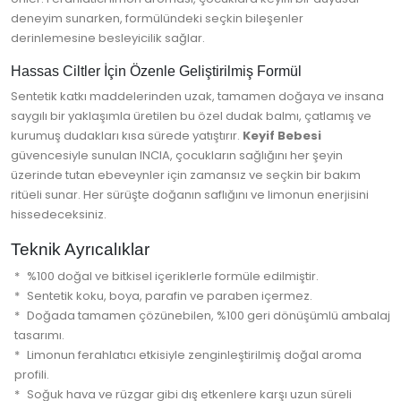
deneyim sunarken, formülündeki seçkin bileşenler
derinlemesine besleyicilik sağlar.
Hassas Ciltler İçin Özenle Geliştirilmiş Formül
Sentetik katkı maddelerinden uzak, tamamen doğaya ve insana
saygılı bir yaklaşımla üretilen bu özel dudak balmı, çatlamış ve
kurumuş dudakları kısa sürede yatıştırır.
Keyif Bebesi
güvencesiyle sunulan INCIA, çocukların sağlığını her şeyin
üzerinde tutan ebeveynler için zamansız ve seçkin bir bakım
ritüeli sunar. Her sürüşte doğanın saflığını ve limonun enerjisini
hissedeceksiniz.
Teknik Ayrıcalıklar
%100 doğal ve bitkisel içeriklerle formüle edilmiştir.
Sentetik koku, boya, parafin ve paraben içermez.
Doğada tamamen çözünebilen, %100 geri dönüşümlü ambalaj
tasarımı.
Limonun ferahlatıcı etkisiyle zenginleştirilmiş doğal aroma
profili.
Soğuk hava ve rüzgar gibi dış etkenlere karşı uzun süreli