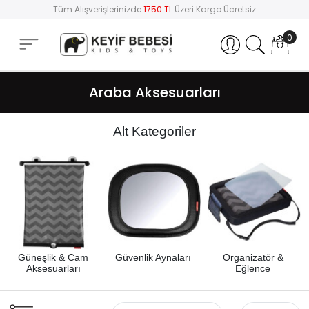
Tüm Alışverişlerinizde
1750 TL
Üzeri Kargo Ücretsiz
0
Hesabım
Araba Aksesuarları
Alt Kategoriler
Güneşlik & Cam
Güvenlik Aynaları
Organizatör &
Aksesuarları
Eğlence