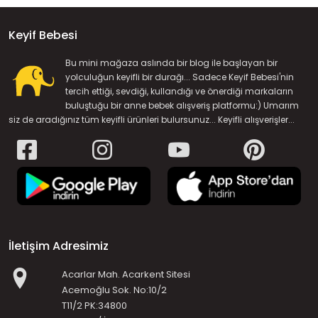
Keyif Bebesi
Bu mini mağaza aslında bir blog ile başlayan bir
yolculuğun keyifli bir durağı... Sadece Keyif Bebesi'nin
tercih ettiği, sevdiği, kullandığı ve önerdiği markaların
buluştuğu bir anne bebek alışveriş platformu:) Umarım
siz de aradığınız tüm keyifli ürünleri bulursunuz... Keyifli alışverişler...
İletişim Adresimiz
Acarlar Mah. Acarkent Sitesi
Acemoğlu Sok. No:10/2
T11/2 PK:34800