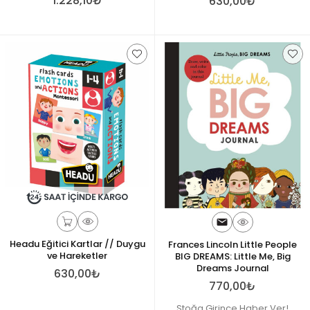
1.228,10₺
630,00₺
Headu Eğitici Kartlar // Duygu
Frances Lincoln Little People
ve Hareketler
BIG DREAMS: Little Me, Big
Dreams Journal
630,00₺
770,00₺
Stoğa Girince Haber Ver!