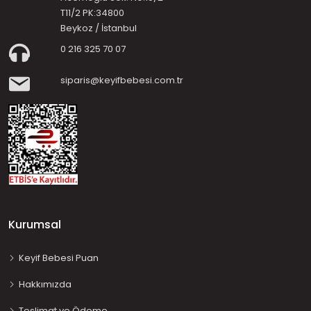
T11/2 PK:34800
Beykoz / İstanbul
0 216 325 70 07
siparis@keyifbebesi.com.tr
Kurumsal
Keyif Bebesi Puan
Hakkımızda
Teslimat ve Ödeme