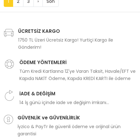
1
2
3
›
Son
ÜCRETSİZ KARGO
1750 TL Üzeri Ücretsiz Kargo! Yurtiçi Kargo ile
Gönderim!
ÖDEME YÖNTEMLERİ
Tüm Kredi Kartlarına 12'ye Varan Taksit, Havale/EFT ve
Kapıda NAKİT Ödeme, Kapıda KREDİ KARTI ile ödeme
İADE & DEĞİŞİM
14 İş günü içinde iade ve değişim imkanı...
GÜVENLİK ve GÜVENİLİRLİK
İyzico & PayTr ile güvenli ödeme ve orijinal ürün
garantisi