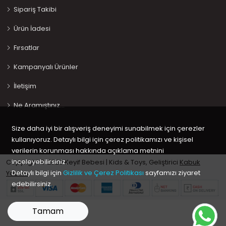
Sipariş Takibi
Ürün İadesi
Fırsatlar
Kampanyalı Ürünler
İletişim
Ne Aramıştınız…
Size daha iyi bir alışveriş deneyimi sunabilmek için çerezler
kullanıyoruz. Detaylı bilgi için çerez politikamızı ve kişisel
verilerin korunması hakkında açıklama metnini
inceleyebilirsiniz.
Copyright © 2020 Keyif Bebesi | Kids & Toys, Geliştirici
Kabuk
Detaylı bilgi için
Gizlilik ve Çerez Politikası
sayfamızı ziyaret
Yazılım
edebilirsiniz.
Tamam