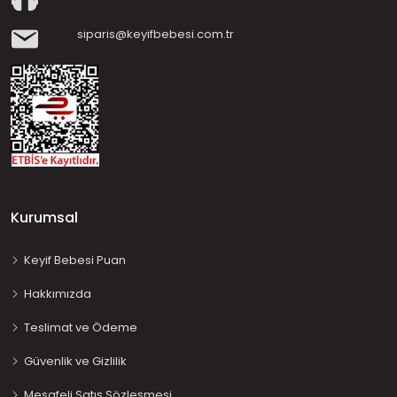
siparis@keyifbebesi.com.tr
Kurumsal
Keyif Bebesi Puan
Hakkımızda
Teslimat ve Ödeme
Güvenlik ve Gizlilik
Mesafeli Satış Sözleşmesi