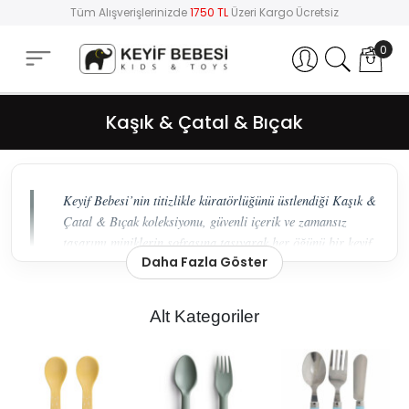
Tüm Alışverişlerinizde
1750 TL
Üzeri Kargo Ücretsiz
0
Hesabım
Kaşık & Çatal & Bıçak
Keyif Bebesi’nin titizlikle küratörlüğünü üstlendiği Kaşık &
Çatal & Bıçak koleksiyonu, güvenli içerik ve zamansız
tasarımı miniklerin sofrasına taşıyarak her öğünü bir keyif
Daha Fazla Göster
anına dönüştürüyor.
Minik Gurmeler İçin Ergonomi ve Estetik Bir
Alt Kategoriler
Arada
Çocuğunuzun kendi başına yemek yemeyi öğrenmesi,
özgüven ve ince motor becerilerinin gelişimi için en kritik
aşamalardan biridir. Bu süreçte kullanılan mutfak
gereçlerinin sadece güvenli olması yetmez; aynı zamanda