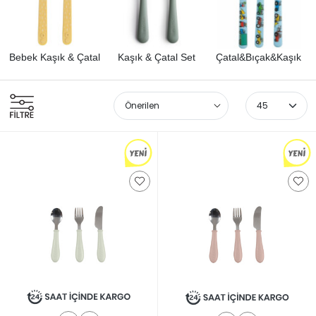
küçük ellerin kolayca kavrayabileceği bir ergonomiye ve
çocukların hayal dünyasını besleyen bir estetiğe sahip
olması gerekir. Keyif Bebesi olarak sunduğumuz bu özel
Bebek Kaşık & Çatal
Kaşık & Çatal Set
Çatal&Bıçak&Kaşık
seçki, beslenme saatlerini birer gelişim fırsatına
dönüştürürken, estetik tutkunu ebeveynlerin stil
beklentilerine de tam karşılık veriyor. Sürdürülebilir
materyallerden inovatif formlara kadar her detay,
çocuğunuzun "iyi yaşam" yolculuğuna eşlik etmek üzere
seçildi.
Dünyaca Ünlü Markalarla Sofra Sanatı ve Güven
Kategorimizde yer alan markalar, zanaatkarlık ve kaliteyi
inovasyonla birleştiriyor. Beaba’nın yumuşak silikon dokulu,
diş etlerine dost ve ergonomik kaşıkları; Rice markasının
neşeli renk paletini yansıtan, dayanıklılığı ile nesiller boyu
kullanılabilen melamin setleri bu seçkinin kalbini
oluşturuyor. Trixie’nin sürdürülebilir ve doğa dostu
tasarımları sofralara masalsı bir dokunuş katarken, Doddl
markasının ödüllü tasarımları çocukların kaşık ve çatalı bir
yetişkin gibi sezgisel olarak kavramasını sağlıyor. BPA