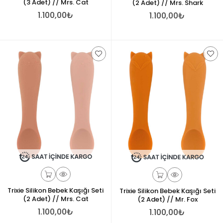
(3 Adet) // Mrs. Cat
(2 Adet) // Mrs. Shark
bağımsızlık duygusunu destekler.
1.100,00₺
1.100,00₺
Trixie Silikon Bebek Kaşığı Seti
Trixie Silikon Bebek Kaşığı Seti
(2 Adet) // Mrs. Cat
(2 Adet) // Mr. Fox
1.100,00₺
1.100,00₺