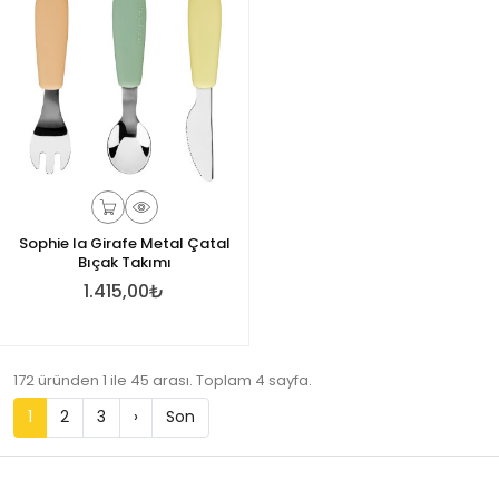
Sophie la Girafe Metal Çatal
Bıçak Takımı
1.415,00₺
172 üründen 1 ile 45 arası. Toplam 4 sayfa.
1
2
3
›
Son