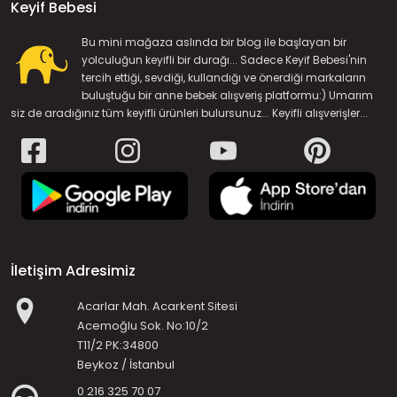
Keyif Bebesi
Bu mini mağaza aslında bir blog ile başlayan bir
yolculuğun keyifli bir durağı... Sadece Keyif Bebesi'nin
tercih ettiği, sevdiği, kullandığı ve önerdiği markaların
buluştuğu bir anne bebek alışveriş platformu:) Umarım
siz de aradığınız tüm keyifli ürünleri bulursunuz... Keyifli alışverişler...
İletişim Adresimiz
Acarlar Mah. Acarkent Sitesi
Acemoğlu Sok. No:10/2
T11/2 PK:34800
Beykoz / İstanbul
0 216 325 70 07