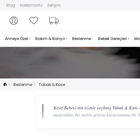
Blog
Hakkımızda
İletişim
Hesabım
Hesabım
Favorilerim
Sipariş Takibi
Anneye Özel
Bakım & Banyo
Beslenme
Bebek Gereçleri
Mo
Beslenme
Tabak & Kase
Keyif Bebesi’nin özenle seçilmiş Tabak & Kase k
tasarımları bir araya getiren kürasyonumuzla, h
Sofralarda Estetik ve Güvenin Bulu
Beslenme saatleri sadece karın doyurmak değil, a