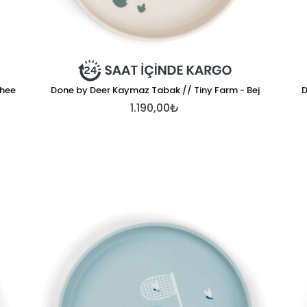
phee
Done by Deer Kaymaz Tabak // Tiny Farm - Bej
D
1.190,00₺