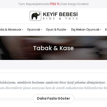
Tüm Alışverişlerinizde
1750 TL
Üzeri Kargo Ücretsiz
da & Aksesuar
Oyuncak
Oyun & Puzzle
Dış Mekan Oyuncak
K
Tabak & Kase
oleksiyonu, miniklerin beslenme saatlerini birer keyif şölenine dönüştürüyor. 
em ebeveynlerin güven arayışına hem de estetik tutkunlarının beklentilerine hi
şması
Daha Fazla Göster
ynı zamanda miniklerin motor becerilerini geliştirdiği ve özgüven kaz