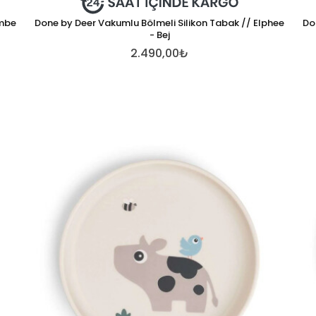
embe
Done by Deer Vakumlu Bölmeli Silikon Tabak // Elphee
Do
- Bej
2.490,00₺