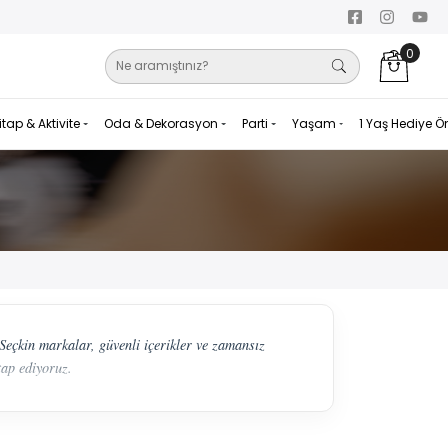
0
itap & Aktivite
Oda & Dekorasyon
Parti
Yaşam
1 Yaş Hediye Ö
Seçkin markalar, güvenli içerikler ve zamansız
tap ediyoruz.
andığı özel anlardır. Bu süreçte tercih edilen