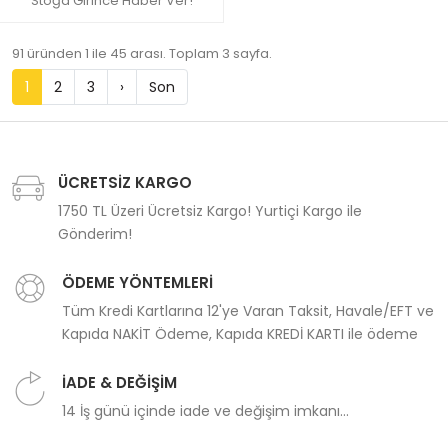
Stoğa Girince Haber Ver!
91 üründen 1 ile 45 arası. Toplam 3 sayfa.
1
2
3
›
Son
ÜCRETSİZ KARGO
1750 TL Üzeri Ücretsiz Kargo! Yurtiçi Kargo ile
Gönderim!
ÖDEME YÖNTEMLERİ
Tüm Kredi Kartlarına 12'ye Varan Taksit, Havale/EFT ve
Kapıda NAKİT Ödeme, Kapıda KREDİ KARTI ile ödeme
İADE & DEĞİŞİM
14 İş günü içinde iade ve değişim imkanı...