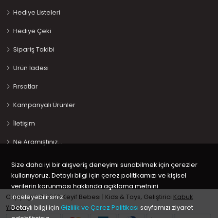
Hediye Listeleri
Hediye Çeki
Sipariş Takibi
Ürün İadesi
Fırsatlar
Kampanyalı Ürünler
İletişim
Ne Aramıştınız…
Size daha iyi bir alışveriş deneyimi sunabilmek için çerezler
kullanıyoruz. Detaylı bilgi için çerez politikamızı ve kişisel
verilerin korunması hakkında açıklama metnini
Copyright © 2020 Keyif Bebesi | Kids & Toys, Geliştirici
Kabuk
inceleyebilirsiniz.
Yazılım
Detaylı bilgi için
Gizlilik ve Çerez Politikası
sayfamızı ziyaret