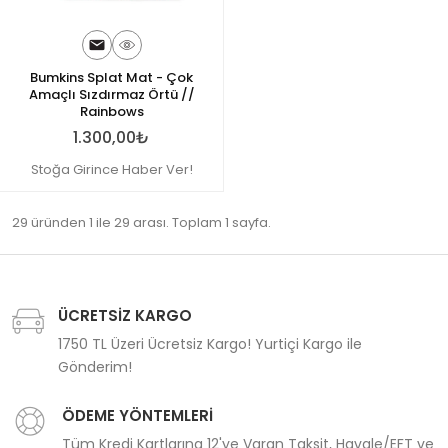
Bumkins Splat Mat - Çok
Amaçlı Sızdırmaz Örtü //
Rainbows
1.300,00₺
Stoğa Girince Haber Ver!
29 üründen 1 ile 29 arası. Toplam 1 sayfa.
ÜCRETSİZ KARGO
1750 TL Üzeri Ücretsiz Kargo! Yurtiçi Kargo ile
Gönderim!
ÖDEME YÖNTEMLERİ
Tüm Kredi Kartlarına 12'ye Varan Taksit, Havale/EFT ve