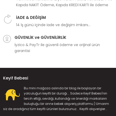
Kapıda NAKİT Ödeme, Kapıda KREDİ KARTI ile ödeme
İADE & DEĞİŞİM
14 İş günü içinde iade ve değişim imkanı...
GÜVENLİK ve GÜVENİLİRLİK
İyzico & PayTr ile güvenli ödeme ve orijinal ürün
garantisi
Keyif Bebesi
Bu mini mağaza aslında bir blog ile başlayan bir
yolculuğun keyifli bir durağı... Sadece Keyif Bebesi'nin
tercih ettiği, sevdiği, kullandığı ve önerdiği markaların
buluştuğu bir anne bebek alışveriş platformu:) Umarım
siz de aradığınız tüm keyifli ürünleri bulursunuz... Keyifli alışverişler...