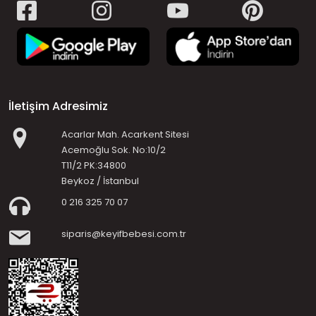
İletişim Adresimiz
Acarlar Mah. Acarkent Sitesi
Acemoğlu Sok. No:10/2
T11/2 PK:34800
Beykoz / İstanbul
0 216 325 70 07
siparis@keyifbebesi.com.tr