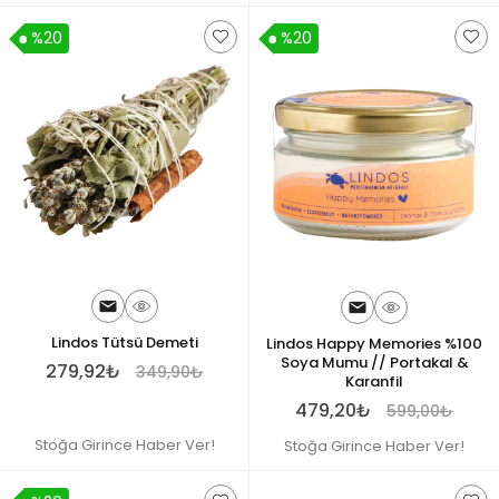
%20
%20
Lindos Tütsü Demeti
Lindos Happy Memories %100
Soya Mumu // Portakal &
279,92₺
349,90₺
Karanfil
479,20₺
599,00₺
Stoğa Girince Haber Ver!
Stoğa Girince Haber Ver!