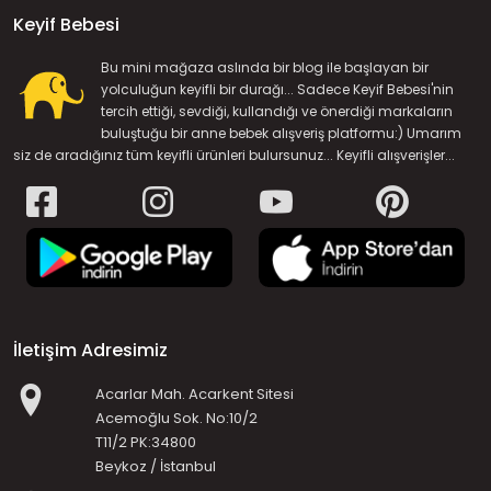
Keyif Bebesi
Bu mini mağaza aslında bir blog ile başlayan bir
yolculuğun keyifli bir durağı... Sadece Keyif Bebesi'nin
tercih ettiği, sevdiği, kullandığı ve önerdiği markaların
buluştuğu bir anne bebek alışveriş platformu:) Umarım
siz de aradığınız tüm keyifli ürünleri bulursunuz... Keyifli alışverişler...
İletişim Adresimiz
Acarlar Mah. Acarkent Sitesi
Acemoğlu Sok. No:10/2
T11/2 PK:34800
Beykoz / İstanbul