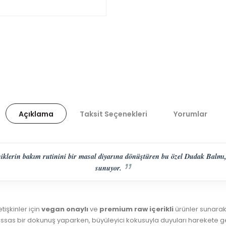
Açıklama
Taksit Seçenekleri
Yorumlar
niklerin bakım rutinini bir masal diyarına dönüştüren bu özel Dudak Balmı, O
sunuyor.
işkinler için
vegan onaylı
ve
premium raw içerikli
ürünler sunarak
ssas bir dokunuş yaparken, büyüleyici kokusuyla duyuları harekete ge