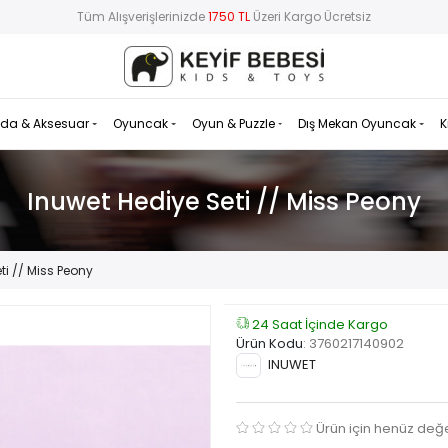
Tüm Alışverişlerinizde
1750 TL
Üzeri Kargo Ücretsiz
da & Aksesuar
Oyuncak
Oyun & Puzzle
Dış Mekan Oyuncak
K
Inuwet Hediye Seti // Miss Peony
ti // Miss Peony
24 Saat İçinde Kargo
Ürün Kodu
:
3760217140902
INUWET
Ürün için henüz değ