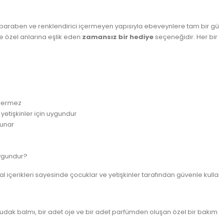
t, paraben ve renklendirici içermeyen yapısıyla ebeveynlere tam bir gü
e özel anlarına eşlik eden
zamansız bir hediye
seçeneğidir. Her bir 
içermez
 yetişkinler için uygundur
sunar
uygundur?
çerikleri sayesinde çocuklar ve yetişkinler tarafından güvenle kullanı
dudak balmı, bir adet oje ve bir adet parfümden oluşan özel bir bakım 