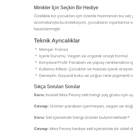
Minikler İçin Seçkin Bir Hediye
Özellikle kız çocukları için özenle hazırlanan bu se
aromalarıyla bu koleksiyon, çocukların oyunlarına v
tasarlanmıştır.
Teknik Ayrıcalıklar
Menşei: Fransa
İçerik Durumu: Vegan ve organik onaylı formül
Kimyasal Profil: Paraben ve yapay renklendirici 
Kullanıcı Kitlesi: Çocuklar ve hassas içerik arayan
Deneyim: Duyusal koku ve yoğun renk pigmenti 
Sıkça Sorulan Sorular
Soru:
Inuwet Miss Peony seti hangi yaş grubu için 
Cevap:
Ürünler paraben içermeyen, vegan ve doğal i
Soru:
Set içerisinde hangi ürünler bulunmaktadır?
Cevap:
Miss Peony hediye seti içerisinde bir adet 