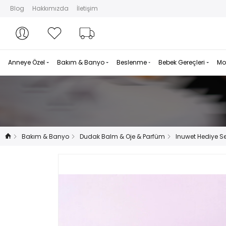
Blog
Hakkımızda
İletişim
Hesabım
Hesabım
Favorilerim
Sipariş Takibi
Anneye Özel
Bakım & Banyo
Beslenme
Bebek Gereçleri
Mo
Bakım & Banyo
Dudak Balm & Oje & Parfüm
Inuwet Hediye Se