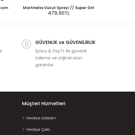
icorn
Martinelia Vücut Spreyi // Super Girl
479,90TL
INCIA Kids Du
3
GÜVENLİK ve GÜVENİLİRLİK
ve
İyzico & PayTr ile güvenli
ödeme ve orijinal ürün
garantisi
Müşteri Hizmetleri
Hediye Listeleri
Hediye Çeki