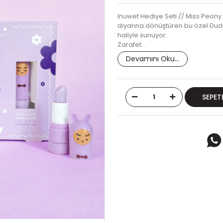
Inuwet Hediye Seti // Miss Peony i
diyarına dönüştüren bu özel Dudak
haliyle sunuyor.
Zarafet…
Devamını Oku...
SEPET