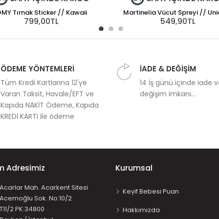
MY Tırnak Sticker // Kawaii
Martinelia Vücut Spreyi // Un
799,00TL
549,90TL
ÖDEME YÖNTEMLERİ
İADE & DEĞİŞİM
Tüm Kredi Kartlarına 12'ye
14 İş günü içinde iade 
Varan Taksit, Havale/EFT ve
değişim imkanı...
Kapıda NAKİT Ödeme, Kapıda
KREDİ KARTI ile ödeme
im Adresimiz
Kurumsal
Acarlar Mah. Acarkent Sitesi
Keyif Bebesi Puan
Acemoğlu Sok. No:10/2
T11/2 PK:34800
Hakkımızda