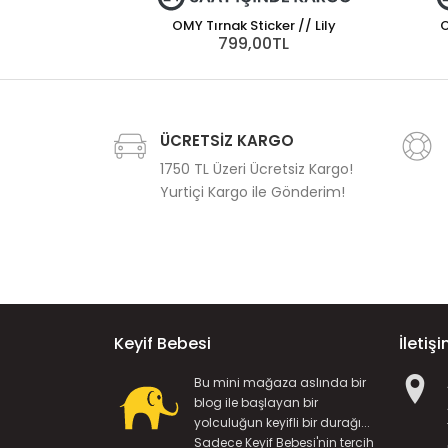
OMY Tırnak Sticker // Lily
O
799,00TL
ÜCRETSİZ KARGO
1750 TL Üzeri Ücretsiz Kargo!
Yurtiçi Kargo ile Gönderim!
Keyif Bebesi
İletiş
Bu mini mağaza aslında bir
blog ile başlayan bir
yolculuğun keyifli bir durağı...
Sadece Keyif Bebesi'nin tercih