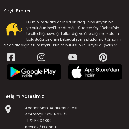
Keyif Bebesi
Bu mini mağaza aslında bir blog ile başlayan bir
yolculuğun keyifli bir durağı... Sadece Keyif Bebesi'nin
tercih ettiği, sevdiği, kullandığı ve önerdiği markaların
buluştuğu bir anne bebek alışveriş platformu:) Umarım
siz de aradığınız tüm keyifli ürünleri bulursunuz... Keyifli alışverişler...
İletişim Adresimiz
Acarlar Mah. Acarkent Sitesi
Acemoğlu Sok. No:10/2
T11/2 PK:34800
Beykoz / İstanbul