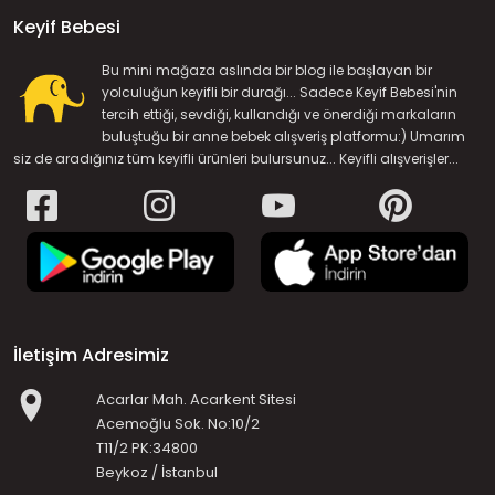
Keyif Bebesi
Bu mini mağaza aslında bir blog ile başlayan bir
yolculuğun keyifli bir durağı... Sadece Keyif Bebesi'nin
tercih ettiği, sevdiği, kullandığı ve önerdiği markaların
buluştuğu bir anne bebek alışveriş platformu:) Umarım
siz de aradığınız tüm keyifli ürünleri bulursunuz... Keyifli alışverişler...
İletişim Adresimiz
Acarlar Mah. Acarkent Sitesi
Acemoğlu Sok. No:10/2
T11/2 PK:34800
Beykoz / İstanbul