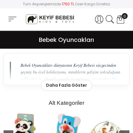
Tüm Alışverişlerinizde
1750 TL
Üzeri Kargo Ücretsiz
0
Hesabım
Bebek Oyuncakları
Bebek Oyuncakları dünyasının Keyif Bebesi süzgecinden
geçmiş bu özel koleksiyonu, miniklerin gelişim yolculuğuna
eşlik eden en güvenli, estetik ve zamansız tasarımları bir
Daha Fazla Göster
araya getiriyor.
Bebek Gelişiminde Estetik ve
Alt Kategoriler
Fonksiyonelliğin Uyumu
Bebeklerin dünyayı keşfetme süreci, dokundukları her
nesneyle şekillenir. Keyif Bebesi olarak, bu keşif
yolculuğunu
sürdürülebilir
ve
ergonomik
ürünlerle
destekliyoruz. Koleksiyonumuzda yer alan
Trixie
’nin