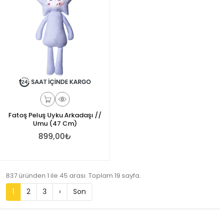
Fatoş Peluş Uyku Arkadaşı //
Umu (47 Cm)
899,00₺
837 üründen 1 ile 45 arası. Toplam 19 sayfa.
1
2
3
›
Son