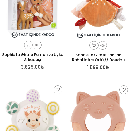
Sophie la Girafe Fanfan ve Uyku
Sophie la Girafe FanFan
Arkadaşı
Rahatlatıcı Örtü // Doudou
3.625,00₺
1.599,00₺