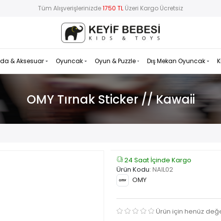
Tüm Alışverişlerinizde
1750 TL
Üzeri Kargo Ücretsiz
da & Aksesuar
Oyuncak
Oyun & Puzzle
Dış Mekan Oyuncak
K
OMY Tırnak Sticker // Kawaii
24 Saat İçinde Kargo
Ürün Kodu
:
NAIL02
OMY
Ürün için henüz değ