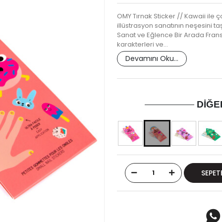
OMY Tırnak Sticker // Kawaii ile 
illüstrasyon sanatının neşesini ta
Sanat ve Eğlence Bir Arada Fransı
karakterleri ve…
Devamını Oku...
DIĞE
SEPET