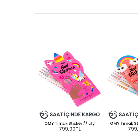
OMY Tırnak Sticker // Lily
OMY Tırnak St
799,00TL
799