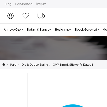
Blog
Hakkımızda
İletişim
Hesabım
Hesabım
Favorilerim
Sipariş Takibi
Anneye Özel
Bakım & Banyo
Beslenme
Bebek Gereçleri
Mo
Parti
Oje & Dudak Balm
OMY Tırnak Sticker // Kawaii