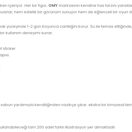
erı içeriyor. Her bir figür,
OMY
markasının kendine has tarzını yansıta
uarlar, hem estetik bir görünüm sunuyor hem de eğlenceli bir oyun d
ak yüzeyinde 1-2 gün boyunca canlılığını korur. Su ile temas ettiğinde,
bir kullanım deneyimi sunar.
t sticker.
apısı.
.
ve sabun yardımıyla kendiliğinden nazikçe çıkar; ekstra bir kimyasal tem
ullanabileceği tam 200 adet farklı illüstrasyon yer almaktadır.