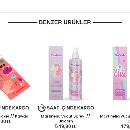
BENZER ÜRÜNLER
icker // Kawaii
Martinelia Vücut Spreyi //
Martinelia Vücu
,00TL
Unicorn
G
549,90TL
479