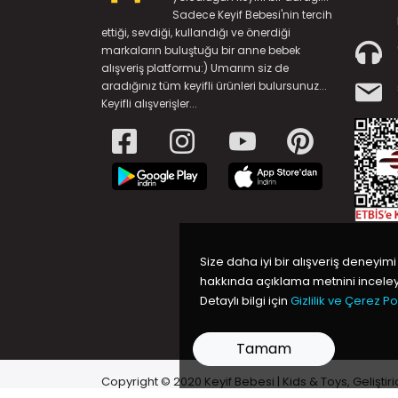
Sadece Keyif Bebesi'nin tercih
ettiği, sevdiği, kullandığı ve önerdiği
markaların buluştuğu bir anne bebek
alışveriş platformu:) Umarım siz de
aradığınız tüm keyifli ürünleri bulursunuz...
Keyifli alışverişler...
Size daha iyi bir alışveriş deneyimi
hakkında açıklama metnini inceleye
Detaylı bilgi için
Gizlilik ve Çerez Pol
Tamam
Copyright © 2020 Keyif Bebesi | Kids & Toys, Geliştiri