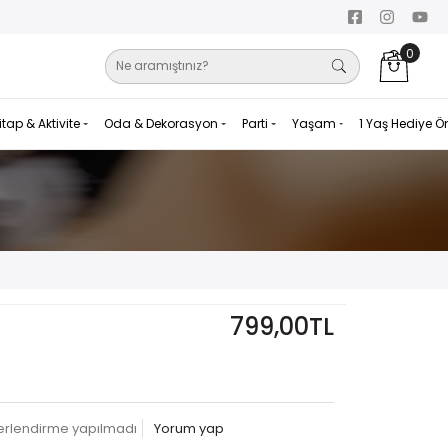
0
itap & Aktivite
Oda & Dekorasyon
Parti
Yaşam
1 Yaş Hediye Ö
799,00TL
erlendirme yapılmadı
Yorum yap