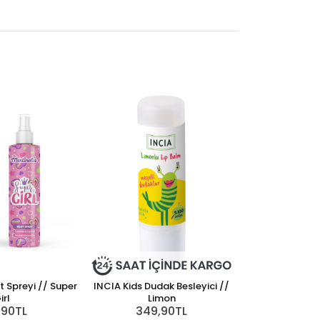
t Spreyi // Super
INCIA Kids Dudak Besleyici //
irl
Limon
,90TL
349,90TL