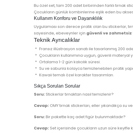
Bu özel set, tam 200 adet birbirinden farklı tırnak stick
Çocukların günlük kombinlerine eşlik eden bu akses
Kullanım Konforu ve Dayanıklılık
Uygulaması son derece pratik olan bu stickerlar, tırn
sayesinde, ebeveynler için
güvenli ve zahmetsiz
Teknik Ayrıcalıklar
Fransız illüstrasyon sanatı ile tasarlanmış 200 ade
Çocukların kullanımına uygun, güvenli materyal y
Ortalama 1-2 gün kalıcılık süresi.
Su ve sabunla kolayca temizlenebilen pratik yapı
Kawaii temalı özel karakter tasarımları.
Sıkça Sorulan Sorular
Soru:
Stickerlar tırnaktan nasıl temizlenir?
Cevap:
OMY tırnak stickerları, eller yıkandıkça su 
Soru:
Bir pakette kaç adet figür bulunmaktadır?
Cevap:
Set içerisinde çocukların uzun süre keyifle k