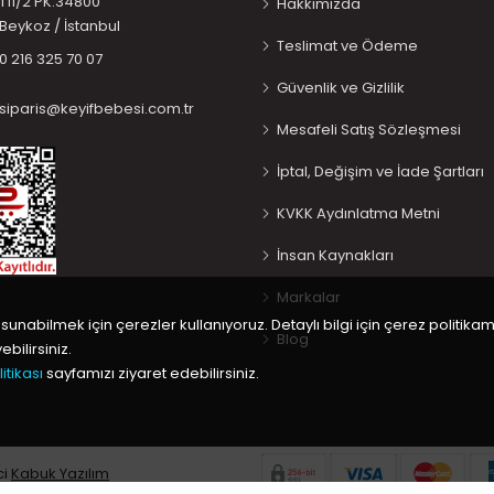
T11/2 PK:34800
Hakkımızda
Beykoz / İstanbul
Teslimat ve Ödeme
0 216 325 70 07
Güvenlik ve Gizlilik
siparis@keyifbebesi.com.tr
Mesafeli Satış Sözleşmesi
İptal, Değişim ve İade Şartları
KVKK Aydınlatma Metni
İnsan Kaynakları
Markalar
 sunabilmek için çerezler kullanıyoruz. Detaylı bilgi için çerez politikam
Blog
bilirsiniz.
itikası
sayfamızı ziyaret edebilirsiniz.
ci
Kabuk Yazılım