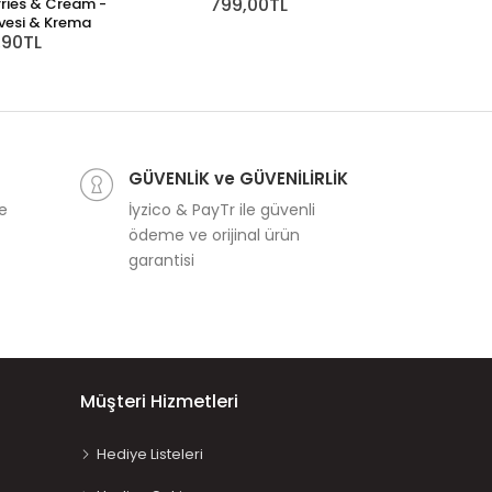
799,00TL
ries & Cream -
Seti /
649
esi & Krema
,90TL
GÜVENLİK ve GÜVENİLİRLİK
ve
İyzico & PayTr ile güvenli
ödeme ve orijinal ürün
garantisi
Müşteri Hizmetleri
Hediye Listeleri