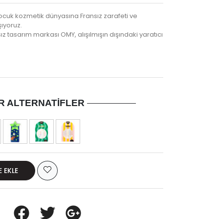
çocuk kozmetik dünyasına Fransız zarafeti ve
şıyoruz.
z tasarım markası OMY, alışılmışın dışındaki yaratıcı
R ALTERNATIFLER
E EKLE