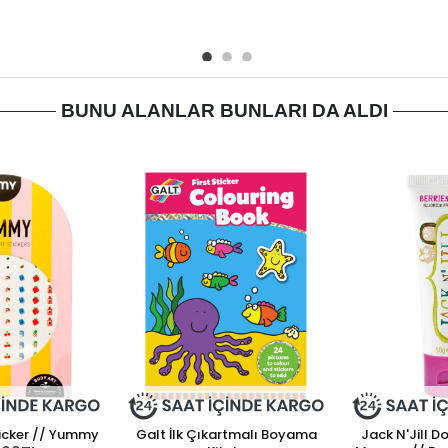
BUNU ALANLAR BUNLARI DA ALDI
icker // Yummy
Galt İlk Çıkartmalı Boyama
Jack N'Jill D