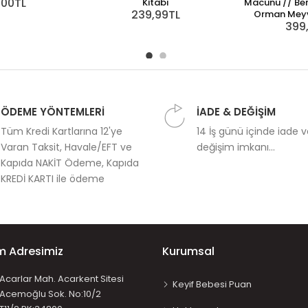
,00TL
Kitabı
Macunu // Ber
239,99TL
Orman Meyv
399
ÖDEME YÖNTEMLERİ
İADE & DEĞİŞİM
Tüm Kredi Kartlarına 12'ye
14 İş günü içinde iade 
Varan Taksit, Havale/EFT ve
değişim imkanı...
Kapıda NAKİT Ödeme, Kapıda
KREDİ KARTI ile ödeme
im Adresimiz
Kurumsal
Acarlar Mah. Acarkent Sitesi
Keyif Bebesi Puan
Acemoğlu Sok. No:10/2