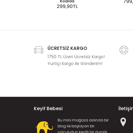
799
Koalaa
299,90TL
ÜCRETSİZ KARGO
1750 TL Üzeri Ücretsiz Kargo!
Yurtiçi Kargo ile Gönderim!
Keyif Bebesi
İletiş
Bu mini mağaza aslında bir
blog ile başlayan bir
yolculuğun keyifli bir durağı...