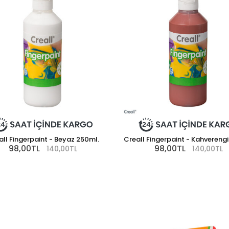
all Fingerpaint - Beyaz 250ml.
Creall Fingerpaint - Kahvereng
98,00TL
98,00TL
140,00TL
140,00TL