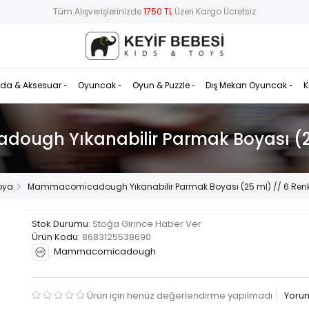
Tüm Alışverişlerinizde
1750 TL
Üzeri Kargo Ücretsiz
da & Aksesuar
Oyuncak
Oyun & Puzzle
Dış Mekan Oyuncak
K
ugh Yıkanabilir Parmak Boyası (25
oya
Mammacomicadough Yıkanabilir Parmak Boyası (25 ml) // 6 Ren
Stok Durumu
: Stoğa Girince Haber Ver
Ürün Kodu
:
8683125538690
Mammacomicadough
Ürün için henüz değerlendirme yapılmadı
Yoru