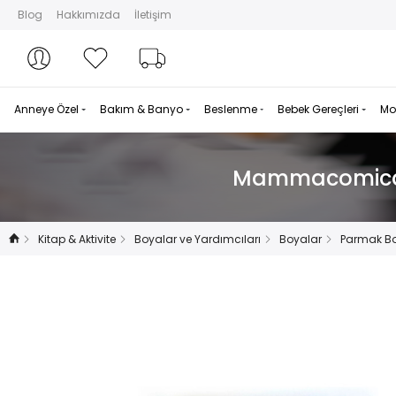
Blog
Hakkımızda
İletişim
Hesabım
Hesabım
Favorilerim
Sipariş Takibi
Anneye Özel
Bakım & Banyo
Beslenme
Bebek Gereçleri
Mo
Mammacomicado
Kitap & Aktivite
Boyalar ve Yardımcıları
Boyalar
Parmak B