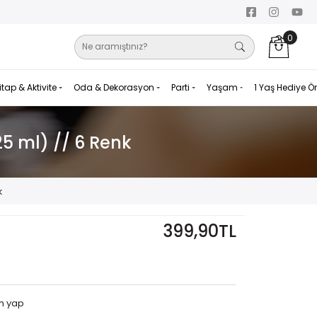
0
itap & Aktivite
Oda & Dekorasyon
Parti
Yaşam
1 Yaş Hediye Ö
 ml) // 6 Renk
k
399,90TL
m yap