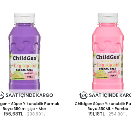
gen - Süper Yıkanabilir Parmak
Childgen Süper Yıkanabilir P
Boya 350 ml şişe - Mor
Boya 350ML - Pembe
156,68TL
191,18TL
208,90TL
254,90TL