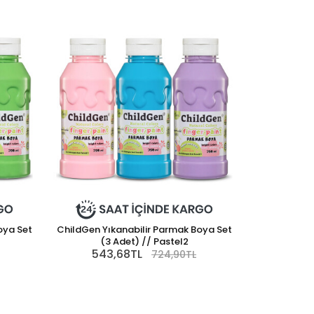
oya Set
ChildGen Yıkanabilir Parmak Boya Set
(3 Adet) // Pastel2
543,68TL
724,90TL