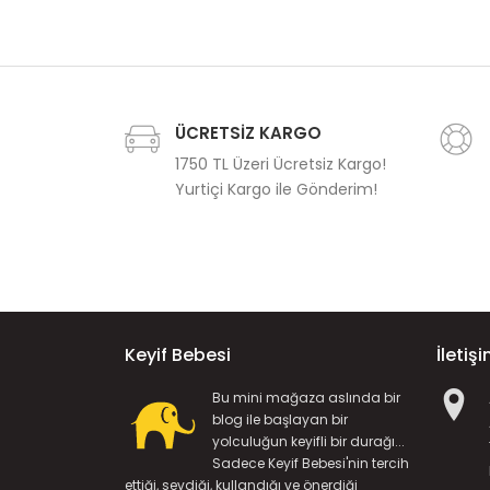
ÜCRETSİZ KARGO
1750 TL Üzeri Ücretsiz Kargo!
Yurtiçi Kargo ile Gönderim!
Keyif Bebesi
İletiş
Bu mini mağaza aslında bir
blog ile başlayan bir
yolculuğun keyifli bir durağı...
Sadece Keyif Bebesi'nin tercih
ettiği, sevdiği, kullandığı ve önerdiği