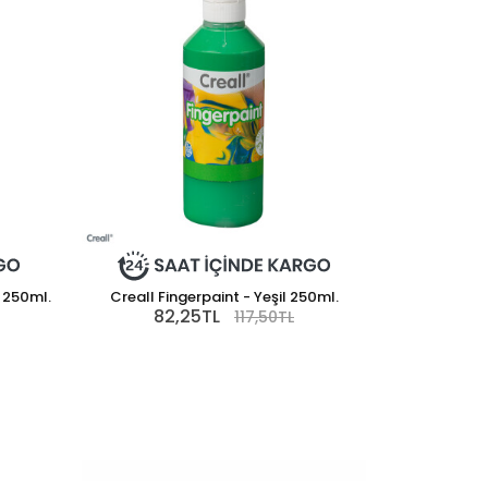
i 250ml.
Creall Fingerpaint - Yeşil 250ml.
82,25TL
117,50TL