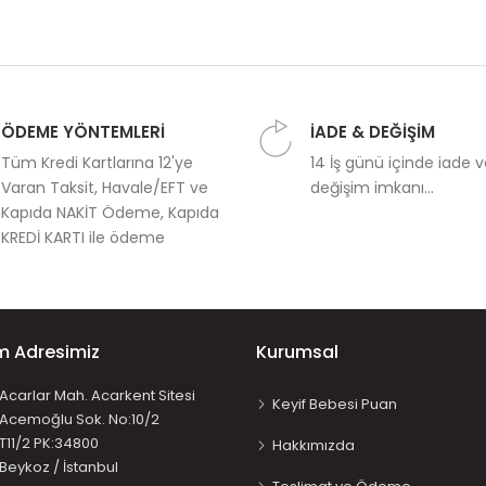
ÖDEME YÖNTEMLERİ
İADE & DEĞİŞİM
Tüm Kredi Kartlarına 12'ye
14 İş günü içinde iade 
Varan Taksit, Havale/EFT ve
değişim imkanı...
Kapıda NAKİT Ödeme, Kapıda
KREDİ KARTI ile ödeme
im Adresimiz
Kurumsal
Acarlar Mah. Acarkent Sitesi
Keyif Bebesi Puan
Acemoğlu Sok. No:10/2
T11/2 PK:34800
Hakkımızda
Beykoz / İstanbul