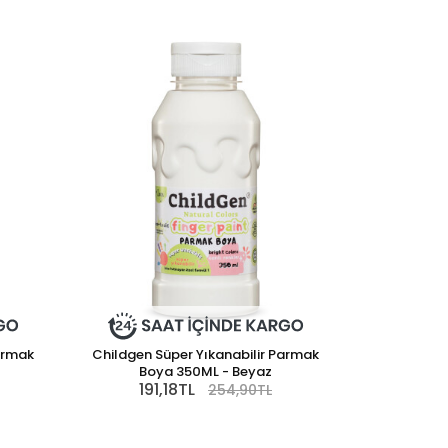
armak
Childgen Süper Yıkanabilir Parmak
Boya 350ML - Beyaz
191,18TL
254,90TL