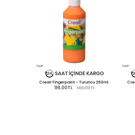
Creall Fingerpaint - Turuncu 250ml.
Cre
98,00TL
140,00TL