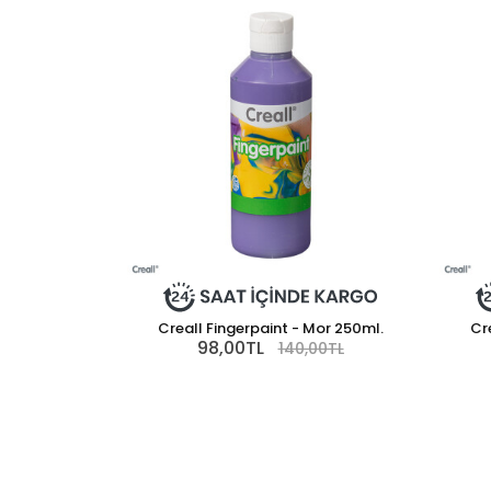
Creall Fingerpaint - Mor 250ml.
Cre
98,00TL
140,00TL