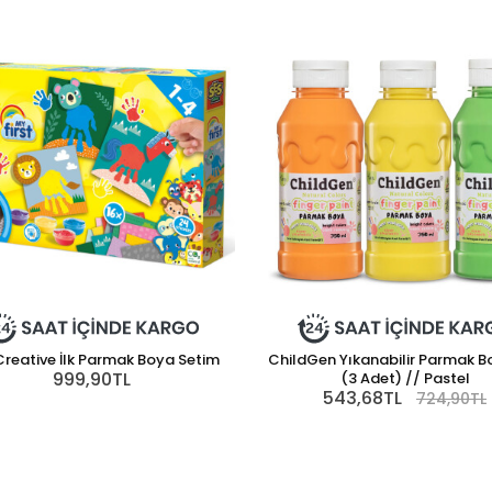
Creative İlk Parmak Boya Setim
ChildGen Yıkanabilir Parmak B
999,90TL
(3 Adet) // Pastel
543,68TL
724,90TL