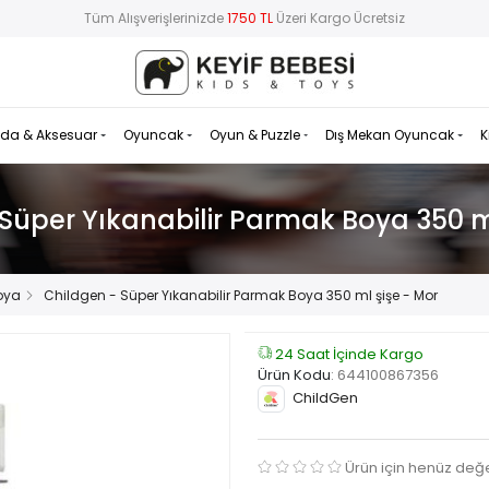
Tüm Alışverişlerinizde
1750 TL
Üzeri Kargo Ücretsiz
da & Aksesuar
Oyuncak
Oyun & Puzzle
Dış Mekan Oyuncak
K
Süper Yıkanabilir Parmak Boya 350 m
oya
Childgen - Süper Yıkanabilir Parmak Boya 350 ml şişe - Mor
24 Saat İçinde Kargo
Ürün Kodu
:
644100867356
ChildGen
Ürün için henüz değ