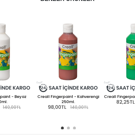
rpaint - Beyaz
Creall Fingerpaint - Kahverengi
Creall Fingerpai
82,25TL
0ml.
250ml.
98,00TL
140,00TL
140,00TL