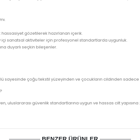
mı.
k hassasiyet gözetilerek hazırlanan içerik.
 içi sanatsal aktiviteler için profesyonel standartlarda uygunluk.
a duyarlı seçkin bileşenler.
ülü sayesinde çoğu tekstil yüzeyinden ve çocukların cildinden sadece 
r?
, uluslararası güvenlik standartlarına uygun ve hassas cilt yapısına
BENZER ÜRÜNLER