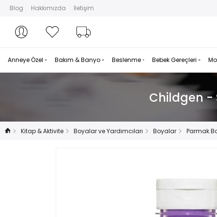
Blog
Hakkımızda
İletişim
Hesabım
Hesabım
Favorilerim
Sipariş Takibi
Anneye Özel
Bakım & Banyo
Beslenme
Bebek Gereçleri
Mo
Childgen - 
Kitap & Aktivite
Boyalar ve Yardımcıları
Boyalar
Parmak B