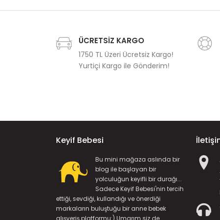
ÜCRETSİZ KARGO
1750 TL Üzeri Ücretsiz Kargo!
Yurtiçi Kargo ile Gönderim!
Keyif Bebesi
İletiş
Bu mini mağaza aslında bir
blog ile başlayan bir
yolculuğun keyifli bir durağı...
Sadece Keyif Bebesi'nin tercih
ettiği, sevdiği, kullandığı ve önerdiği
markaların buluştuğu bir anne bebek
alışveriş platformu:) Umarım siz de