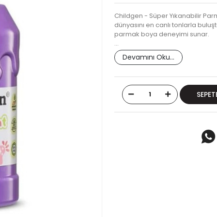
Childgen - Süper Yıkanabilir Par
dünyasını en canlı tonlarla buluş
parmak boya deneyimi sunar.
…
Devamını Oku...
SEPET