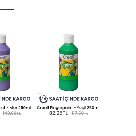
98,00TL
int - Mor 250ml.
Creall Fingerpaint - Yeşil 250ml.
Creall Fingerpa
82,25TL
98,00TL
140,00TL
117,50TL