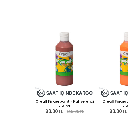
Creall Fingerpaint - Kahverengi
Creall Finger
250ml.
25
98,00TL
98,00TL
140,00TL