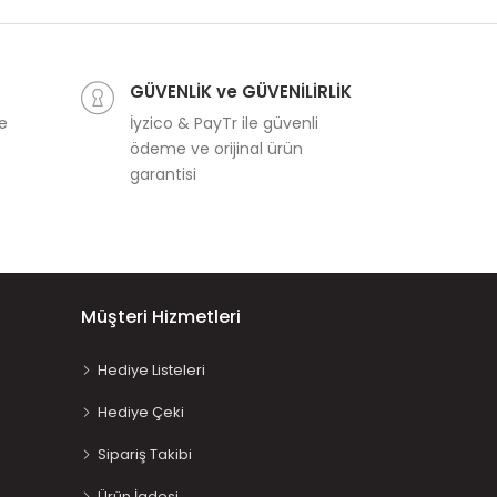
GÜVENLİK ve GÜVENİLİRLİK
ve
İyzico & PayTr ile güvenli
ödeme ve orijinal ürün
garantisi
Müşteri Hizmetleri
Hediye Listeleri
Hediye Çeki
Sipariş Takibi
Ürün İadesi