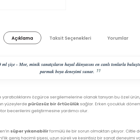
Açıklama
Taksit Seçenekleri
Yorumlar
l şişe - Mor, minik sanatçıların hayal dünyasını en canlı tonlarla buluştur
parmak boya deneyimi sunar.
ratıcılıklarını özgürce sergilemelerine olanak tanıyan bu özel ürün, 
gun yüzeylerde
pürüzsüz bir örtücülük
sağlar. Erken çocukluk dönemin
or becerilerini geliştirmesine yardımcı olur.
gen’in
süper yıkanabilir
formülü ile bir sorun olmaktan çıkıyor. Ciltle
’lik geniş hacimli şişesi, uzun süreli ve kesintisiz bir sanat deneyimi