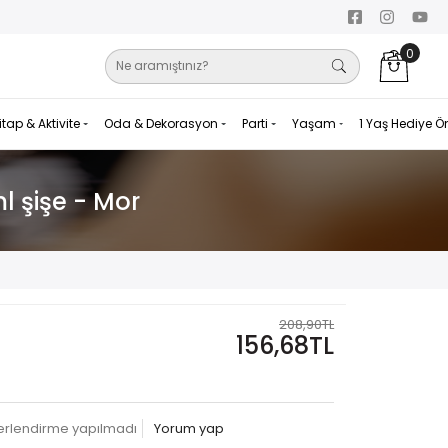
0
itap & Aktivite
Oda & Dekorasyon
Parti
Yaşam
1 Yaş Hediye Ö
l şişe - Mor
208,90TL
156,68TL
erlendirme yapılmadı
Yorum yap