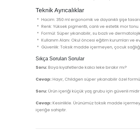
Teknik Ayrıcalıklar
Hacim: 350 ml ergonomik ve dayanıklı şişe tasarı
Renk: Yüksek pigmentli, canlı ve estetik mor tonu.
Formül: Süper yıkanabilir, su bazlı ve dermatoloji
Kullanım Alanı: Okul öncesi eğitim kurumları ve ev
Güvenlik: Toksik madde içermeyen, çocuk sağlığın
Sıkça Sorulan Sorular
Soru:
Boya kıyafetlerde kalıcı leke bırakır mı?
Cevap:
Hayır, Childgen süper yıkanabilir özel form
Soru:
Ürün içeriği küçük yaş grubu için güvenli midi
Cevap:
Kesinlikle. Ürünümüz toksik madde içermeyen
içeriğe sahiptir.