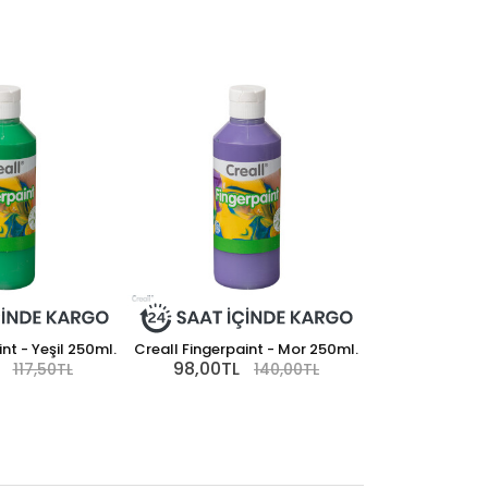
nt - Yeşil 250ml.
Creall Fingerpaint - Mor 250ml.
98,00TL
117,50TL
140,00TL
Creall Fingerpa