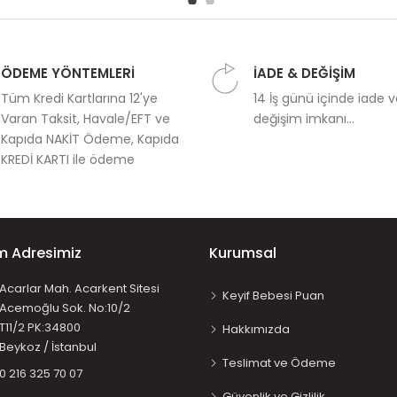
ÖDEME YÖNTEMLERİ
İADE & DEĞİŞİM
Tüm Kredi Kartlarına 12'ye
14 İş günü içinde iade 
Varan Taksit, Havale/EFT ve
değişim imkanı...
Kapıda NAKİT Ödeme, Kapıda
KREDİ KARTI ile ödeme
im Adresimiz
Kurumsal
Acarlar Mah. Acarkent Sitesi
Keyif Bebesi Puan
Acemoğlu Sok. No:10/2
T11/2 PK:34800
Hakkımızda
Beykoz / İstanbul
Teslimat ve Ödeme
0 216 325 70 07
Güvenlik ve Gizlilik