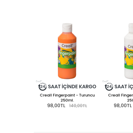
Creall Fingerpaint - Turuncu
Creall Finge
250ml.
25
98,00TL
98,00TL
140,00TL