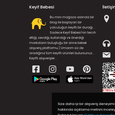
Keyif Bebesi
İletiş
Bu mini mağaza aslında bir
blog ile başlayan bir
yolculuğun keyifli bir durağı...
Sadece Keyif Bebesi'nin tercih
ettiği, sevdiği, kullandığı ve önerdiği
markaların buluştuğu bir anne bebek
alışveriş platformu:) Umarım siz de
aradığınız tüm keyifli ürünleri bulursunuz...
Keyifli alışverişler...
Size daha iyi bir alışveriş deneyimi
hakkında açıklama metnini inceleye