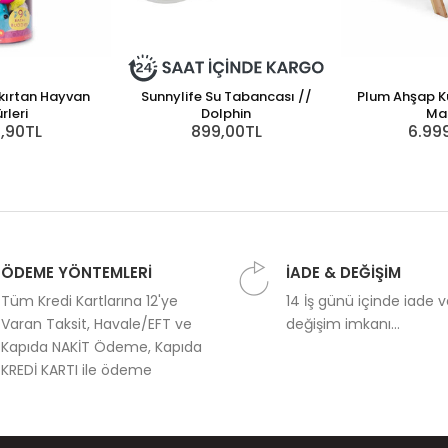
şkırtan Hayvan
Sunnylife Su Tabancası //
Plum Ahşap Ku
rleri
Dolphin
Ma
9,90TL
899,00TL
6.99
ÖDEME YÖNTEMLERİ
İADE & DEĞİŞİM
Tüm Kredi Kartlarına 12'ye
14 İş günü içinde iade 
Varan Taksit, Havale/EFT ve
değişim imkanı...
Kapıda NAKİT Ödeme, Kapıda
KREDİ KARTI ile ödeme