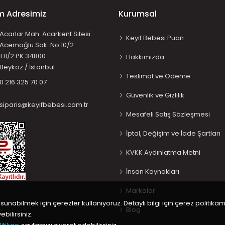
im Adresimiz
Kurumsal
Acarlar Mah. Acarkent Sitesi
Keyif Bebesi Puan
Acemoğlu Sok. No:10/2
T11/2 PK:34800
Hakkımızda
Beykoz / İstanbul
Teslimat ve Ödeme
0 216 325 70 07
Güvenlik ve Gizlilik
siparis@keyifbebesi.com.tr
Mesafeli Satış Sözleşmesi
İptal, Değişim ve İade Şartları
KVKK Aydınlatma Metni
İnsan Kaynakları
Markalar
 sunabilmek için çerezler kullanıyoruz. Detaylı bilgi için çerez politikam
Blog
bilirsiniz.