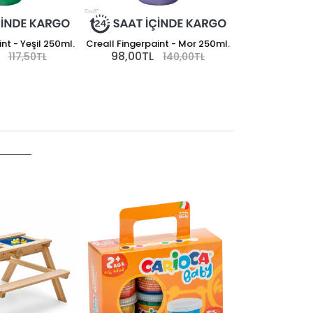
nt - Yeşil 250ml.
Creall Fingerpaint - Mor 250ml.
98,00TL
117,50TL
140,00TL
Creall Fingerpa
98,00TL