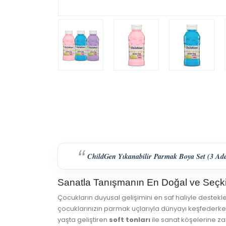
ChildGen Yıkanabilir Parmak Boya Set (3 Adet
Sanatla Tanışmanın En Doğal ve Seçki
Çocukların duyusal gelişimini en saf haliyle destekle
çocuklarınızın parmak uçlarıyla dünyayı keşfederke
yaşta geliştiren
soft tonları
ile sanat köşelerine za