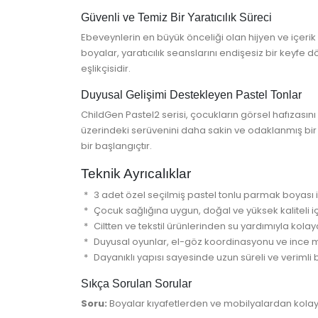
Güvenli ve Temiz Bir Yaratıcılık Süreci
Ebeveynlerin en büyük önceliği olan hijyen ve içerik k
boyalar, yaratıcılık seanslarını endişesiz bir keyfe
eşlikçisidir.
Duyusal Gelişimi Destekleyen Pastel Tonlar
ChildGen Pastel2 serisi, çocukların görsel hafızası
üzerindeki serüvenini daha sakin ve odaklanmış bir d
bir başlangıçtır.
Teknik Ayrıcalıklar
3 adet özel seçilmiş pastel tonlu parmak boyası i
Çocuk sağlığına uygun, doğal ve yüksek kaliteli iç
Ciltten ve tekstil ürünlerinden su yardımıyla kolay
Duyusal oyunlar, el-göz koordinasyonu ve ince mot
Dayanıklı yapısı sayesinde uzun süreli ve verimli b
Sıkça Sorulan Sorular
Soru:
Boyalar kıyafetlerden ve mobilyalardan kolay