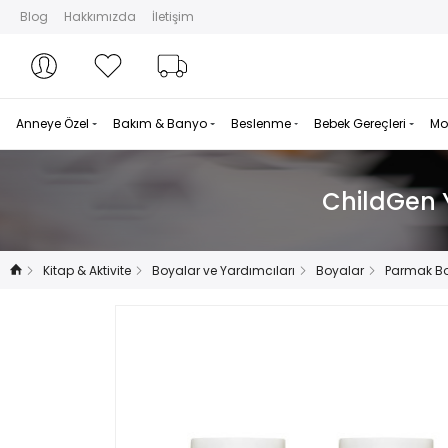
Blog
Hakkımızda
İletişim
Hesabım
Hesabım
Favorilerim
Sipariş Takibi
Anneye Özel
Bakım & Banyo
Beslenme
Bebek Gereçleri
Mo
ChildGen Y
Kitap & Aktivite
Boyalar ve Yardımcıları
Boyalar
Parmak B