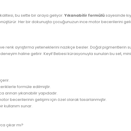
alitesi, bu sette bir araya geliyor.
Yıkanabilir formülü
sayesinde kıy
 dönüştürür. Her bir dokunuşta çocuğunuzun ince motor becerilerini geli
nı ve renk ayrıştırma yeteneklerini nazikçe besler. Doğal pigmentlerin
eneyim haline getirir. Keyif Bebesi kürasyonuyla sunulan bu set, minik
çerir.
eriklerle formüle edilmiştir.
ca arınan yıkanabilir yapıdadır.
or becerilerinin gelişimi için özel olarak tasarlanmıştır.
ir kullanım sunar.
ca çıkar mı?