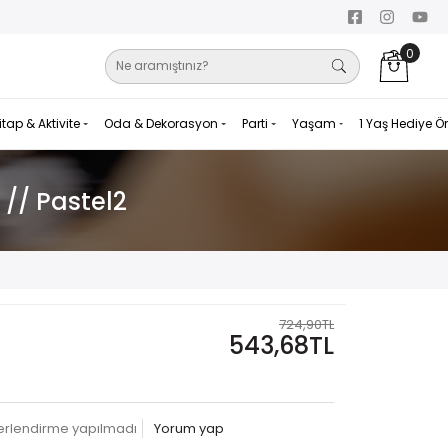
0
itap & Aktivite
Oda & Dekorasyon
Parti
Yaşam
1 Yaş Hediye Ö
 // Pastel2
724,90TL
543,68TL
erlendirme yapılmadı
Yorum yap