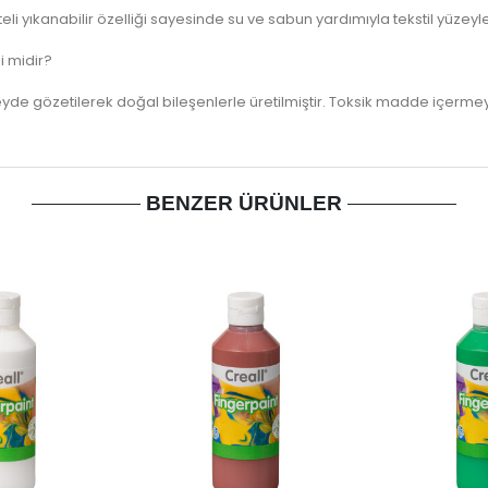
li yıkanabilir özelliği sayesinde su ve sabun yardımıyla tekstil yüzey
i midir?
eyde gözetilerek doğal bileşenlerle üretilmiştir. Toksik madde içermey
BENZER ÜRÜNLER