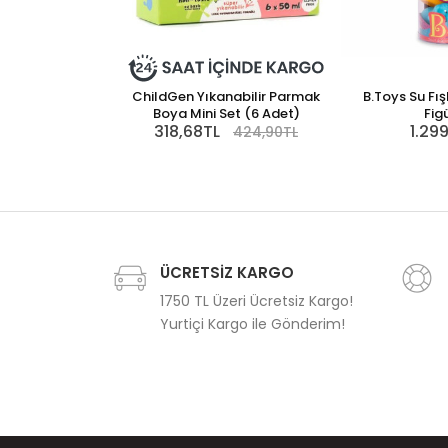
ChildGen Yıkanabilir Parmak
B.Toys Su Fı
Boya Mini Set (6 Adet)
Figü
318,68TL
1.29
424,90TL
ÜCRETSİZ KARGO
1750 TL Üzeri Ücretsiz Kargo!
Yurtiçi Kargo ile Gönderim!