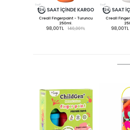
Creall Fingerpaint - Turuncu
Creall Finge
250ml.
25
98,00TL
98,00TL
140,00TL