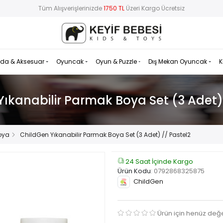
Tüm Alışverişlerinizde
1750 TL
Üzeri Kargo Ücretsiz
da & Aksesuar
Oyuncak
Oyun & Puzzle
Dış Mekan Oyuncak
K
ıkanabilir Parmak Boya Set (3 Adet)
oya
ChildGen Yıkanabilir Parmak Boya Set (3 Adet) // Pastel2
24 Saat İçinde Kargo
Ürün Kodu
:
0792868325875
ChildGen
Ürün için henüz değ