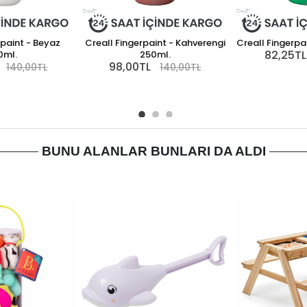
rpaint - Beyaz
Creall Fingerpaint - Kahverengi
Creall Fingerpai
82,25TL
0ml.
250ml.
98,00TL
140,00TL
140,00TL
BUNU ALANLAR BUNLARI DA ALDI