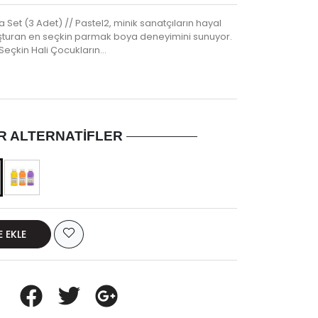
Set (3 Adet) // Pastel2, minik sanatçıların hayal
şturan en seçkin parmak boya deneyimini sunuyor.
Seçkin Hali Çocukların…
R ALTERNATIFLER
E EKLE