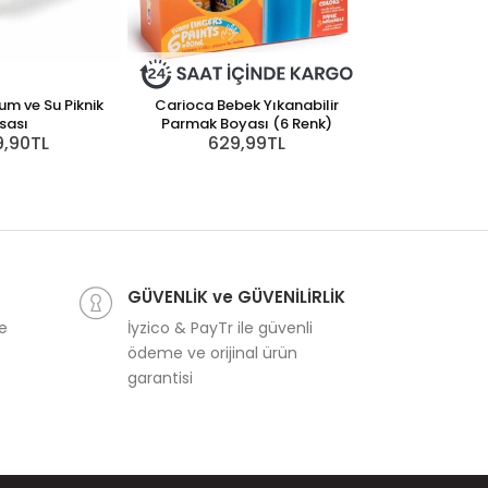
m ve Su Piknik
Carioca Bebek Yıkanabilir
sası
Parmak Boyası (6 Renk)
9,90TL
629,99TL
GÜVENLİK ve GÜVENİLİRLİK
ve
İyzico & PayTr ile güvenli
ödeme ve orijinal ürün
garantisi