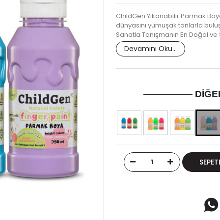
ChildGen Yıkanabilir Parmak Boya 
dünyasını yumuşak tonlarla bulu
Sanatla Tanışmanın En Doğal ve 
Devamını Oku...
DIĞE
SEPET