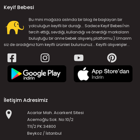
Keyif Bebesi
Bu mini mağaza aslında bir blog ile başlayan bir
yolculuğun keyifli bir durağı... Sadece Keyif Bebesi'nin
tercih ettiği, sevdiği, kullandığı ve önerdiği markaların
buluştuğu bir anne bebek alışveriş platformu:) Umarım
siz de aradığınız tüm keyifli ürünleri bulursunuz... Keyifli alışverişler...
İletişim Adresimiz
Acarlar Mah. Acarkent Sitesi
Acemoğlu Sok. No:10/2
T11/2 PK:34800
Beykoz / İstanbul