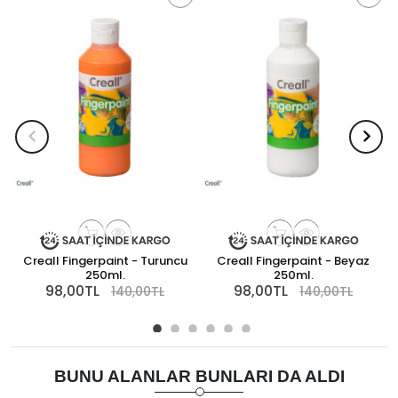
Creall Fingerpaint - Turuncu
Creall Fingerpaint - Beyaz
C
250ml.
250ml.
98,00TL
98,00TL
140,00TL
140,00TL
BUNU ALANLAR BUNLARI DA ALDI