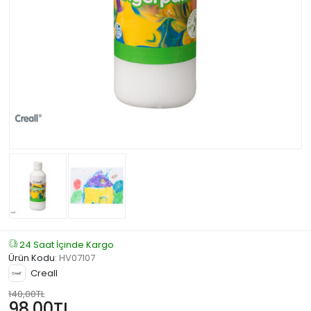
24 Saat İçinde Kargo
Ürün Kodu
:
HV07107
Creall
140,00TL
98,00TL