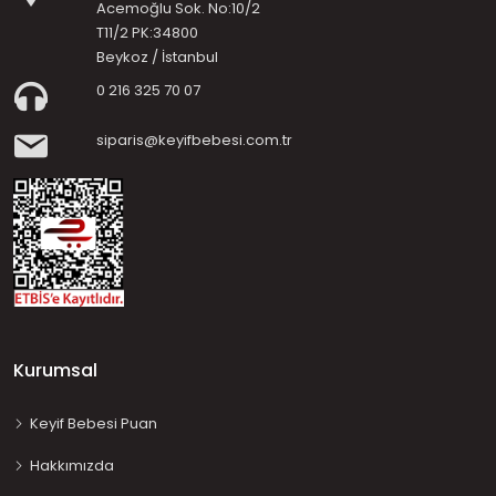
Acemoğlu Sok. No:10/2
T11/2 PK:34800
Beykoz / İstanbul
0 216 325 70 07
siparis@keyifbebesi.com.tr
Kurumsal
Keyif Bebesi Puan
Hakkımızda