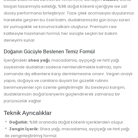
tavşan tasarımıyla estetiği, %98 doğal kökenli içeriğiyle ise üst
düzey performansı birleştiriyor. Taze çilek aromasıyla duyularınızı
harekete geçiren bu özel balm, dudaklarınızda gün boyu süren
bir yumuşaklık ve koruma kalkanı oluşturur. Premium raw
kalitesiyle hazırlanan formül, her sürüşte seçkin bir bakım
deneyimi sunar.
Doğanın Gücüyle Beslenen Temiz Formül
İçeriğindeki
shea yağı
, macadamia, ayçiçeği ve hint yağı
sayesinde dudakları sadece nemlendirmekle kalmaz, aynı
zamanda dış etkenlere karşı derinlemesine onarır. Vegan onaylı
yapısı, doğaya ve canlılara duyarlı bir güzellik rutinini
benimseyenler için özenle geliştirilmiştir. Bu besleyici karışım,
dudaklarınızın doğal bariyerini güçlendirerek zamansız bir
pürüzsüzlük sağlar.
Teknik Ayrıcalıklar
Doğallık:
%98 oranında doğal kökenli içeriklerden oluşur.
Zengin İçerik:
Shea yağı, macadamia, ayçiçeği ve hint yağı
ile zenginleştirilmiş formül.