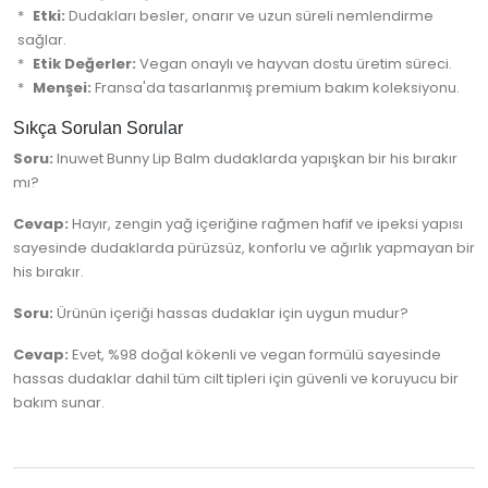
Etki:
Dudakları besler, onarır ve uzun süreli nemlendirme
sağlar.
Etik Değerler:
Vegan onaylı ve hayvan dostu üretim süreci.
Menşei:
Fransa'da tasarlanmış premium bakım koleksiyonu.
Sıkça Sorulan Sorular
Soru:
Inuwet Bunny Lip Balm dudaklarda yapışkan bir his bırakır
mı?
Cevap:
Hayır, zengin yağ içeriğine rağmen hafif ve ipeksi yapısı
sayesinde dudaklarda pürüzsüz, konforlu ve ağırlık yapmayan bir
his bırakır.
Soru:
Ürünün içeriği hassas dudaklar için uygun mudur?
Cevap:
Evet, %98 doğal kökenli ve vegan formülü sayesinde
hassas dudaklar dahil tüm cilt tipleri için güvenli ve koruyucu bir
bakım sunar.