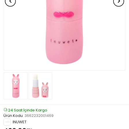
24 Saat İçinde Kargo
Ürün Kodu
:
3662232001469
INUWET