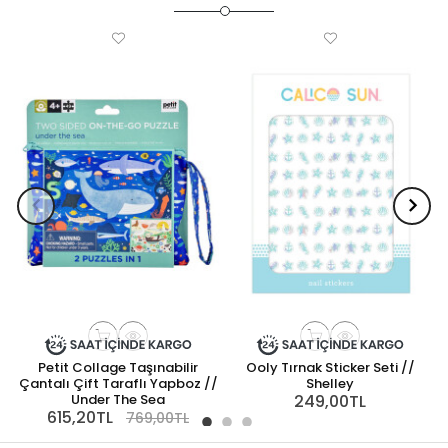
Petit Collage Taşınabilir
Ooly Tırnak Sticker Seti //
P
Çantalı Çift Taraflı Yapboz //
Shelley
Under The Sea
249,00TL
615,20TL
769,00TL