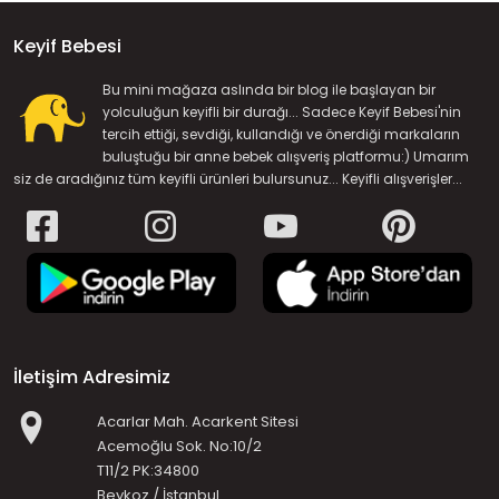
Keyif Bebesi
Bu mini mağaza aslında bir blog ile başlayan bir
yolculuğun keyifli bir durağı... Sadece Keyif Bebesi'nin
tercih ettiği, sevdiği, kullandığı ve önerdiği markaların
buluştuğu bir anne bebek alışveriş platformu:) Umarım
siz de aradığınız tüm keyifli ürünleri bulursunuz... Keyifli alışverişler...
İletişim Adresimiz
Acarlar Mah. Acarkent Sitesi
Acemoğlu Sok. No:10/2
T11/2 PK:34800
Beykoz / İstanbul