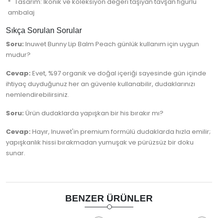
Tasarım: İkonik ve koleksiyon değeri taşıyan tavşan figürlü
ambalaj
Sıkça Sorulan Sorular
Soru:
Inuwet Bunny Lip Balm Peach günlük kullanım için uygun
mudur?
Cevap:
Evet, %97 organik ve doğal içeriği sayesinde gün içinde
ihtiyaç duyduğunuz her an güvenle kullanabilir, dudaklarınızı
nemlendirebilirsiniz.
Soru:
Ürün dudaklarda yapışkan bir his bırakır mı?
Cevap:
Hayır, Inuwet'in premium formülü dudaklarda hızla emilir;
yapışkanlık hissi bırakmadan yumuşak ve pürüzsüz bir doku
sunar.
BENZER ÜRÜNLER