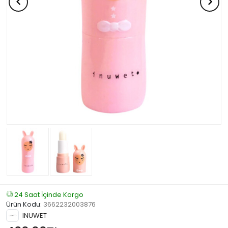
24 Saat İçinde Kargo
Ürün Kodu
:
3662232003876
INUWET