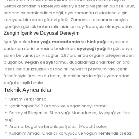
Şeftali aromasının tazeleyici etkisiyle zenginleştirilen bu özel ürün,
sadece bir nemlendirici değil, aynı zamanda dudaklarınız için
koruyucu bir kalkan görevi görür. Zamansız tasarımı ve seçkin
içeriğiyle günlük bakım rutininizin en keyifli parçası olmaya aday.
Zengin İçerik ve Duyusal Deneyim
İçeriğindeki
shea yağı
,
macadamia
ve
hint yağı
sayesinde
dudakları derinlemesine beslerken,
ayçiçeği yağı
ile gün boyu
süren bir yumuşaklık sağlar. %97 oranında organik bileşenlerden
oluşan bu
vegan onaylı
formül, dudaklarınızı onarırken onlara
ipeksi bir pürüzsüzlük kazandırır. Inuwet’in premium raw içerik
felsefesiyle üretilen bu balm, dudaklarınızda ağırlık yapmadan
doğal bir ışıltı bırakır.
Teknik Ayrıcalıklar
Üretim Yeri: Fransa
İçerik Yapısı: %97 Organik ve Vegan onaylı formül
Besleyici Bileşenler: Shea yağı, Macadamia, Ayçiçeği ve Hint
yağı
Aroma: Doğal ve ferahlatıcı Şeftali (Peach) özleri
Kullanım Amacı: Onarıcı, koruyucu ve yoğun nemlendirici etki