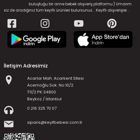
buluştuğu bir anne bebek alışveriş platformu:) Umarım
siz de aradığınız tüm keyifli ürünleri bulursunuz... Keyifli alışverişler...
İletişim Adresimiz
Acarlar Mah. Acarkent Sitesi
Acemoğlu Sok. No:10/2
T11/2 PK:34800
Beykoz / İstanbul
0 216 325 70 07
siparis@keyifbebesi.com.tr