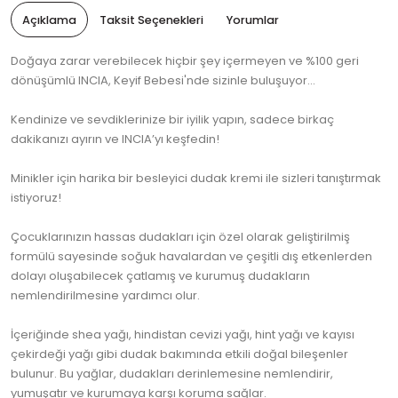
Açıklama
Taksit Seçenekleri
Yorumlar
Doğaya zarar verebilecek hiçbir şey içermeyen ve %100 geri
dönüşümlü INCIA, Keyif Bebesi'nde sizinle buluşuyor...
Kendinize ve sevdiklerinize bir iyilik yapın, sadece birkaç
dakikanızı ayırın ve INCIA’yı keşfedin!
Minikler için harika bir besleyici dudak kremi ile sizleri tanıştırmak
istiyoruz!
Çocuklarınızın hassas dudakları için özel olarak geliştirilmiş
formülü sayesinde soğuk havalardan ve çeşitli dış etkenlerden
dolayı oluşabilecek çatlamış ve kurumuş dudakların
nemlendirilmesine yardımcı olur.
İçeriğinde shea yağı, hindistan cevizi yağı, hint yağı ve kayısı
çekirdeği yağı gibi dudak bakımında etkili doğal bileşenler
bulunur. Bu yağlar, dudakları derinlemesine nemlendirir,
yumuşatır ve kurumaya karşı koruma sağlar.