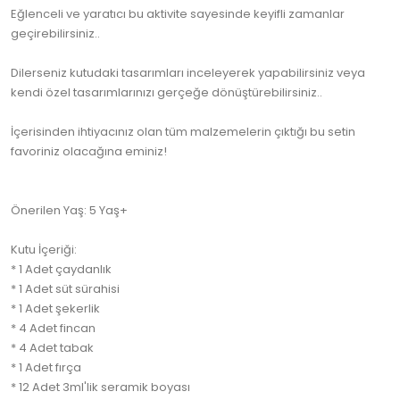
Eğlenceli ve yaratıcı bu aktivite sayesinde keyifli zamanlar
geçirebilirsiniz..
Dilerseniz kutudaki tasarımları inceleyerek yapabilirsiniz veya
kendi özel tasarımlarınızı gerçeğe dönüştürebilirsiniz..
İçerisinden ihtiyacınız olan tüm malzemelerin çıktığı bu setin
favoriniz olacağına eminiz!
Önerilen Yaş: 5 Yaş+
Kutu İçeriği:
* 1 Adet çaydanlık
* 1 Adet süt sürahisi
* 1 Adet şekerlik
* 4 Adet fincan
* 4 Adet tabak
* 1 Adet fırça
* 12 Adet 3ml'lik seramik boyası