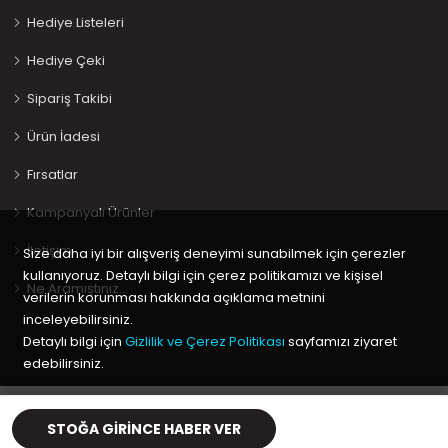
Hediye Listeleri
Hediye Çeki
Sipariş Takibi
Ürün İadesi
Fırsatlar
Kampanyalı Ürünler
İletişim
Size daha iyi bir alışveriş deneyimi sunabilmek için çerezler
kullanıyoruz. Detaylı bilgi için çerez politikamızı ve kişisel
Ne Aramıştınız…
verilerin korunması hakkında açıklama metnini
inceleyebilirsiniz.
Detaylı bilgi için
Gizlilik ve Çerez Politikası
sayfamızı ziyaret
edebilirsiniz.
Copyright © 2020 Keyif Bebesi | Kids & Toys, Geliştirici
Kabuk
Tamam
Yazılım
STOĞA GIRINCE HABER VER