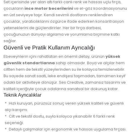
Set içerisinde yer alan altı farklı canlı renk ve hassas uçlu fırça,
çocukların
ince motor becerilerini
ve el-göz koordinasyonunu
en üst seviyeye taşır. Kendi sevimli dostlarını renklendiren
çocuklar, yaratıcılıklarını özgürce ifade ederken konsantrasyon
yeteneklerini de güçlendirirler. Her bir fırça darbesi,
çocuğunuzun dünyayı algılama ve yorumlama biçimine katkı
sağlar.
Güvenli ve Pratik Kullanım Ayrıcalığı
Ebeveynlerin içini rahatlatan en önemli detay, ürünün
yüksek
güvenlik standartlarına
sahip olmasıdır. Boya ve alçılar hem
ciltten hem de tekstil yüzeylerinden su ile kolayca temizlenebilir.
Bu sayede sanat saati, leke endişesi taşımadan, tamamen keyif
odaklı bir aktiviteye dönüşür. Ses Creative, zamansız tasarımı ve
kaliteli içeriğiyle çocuk odalarına sanatsal bir dokunuş katar.
Teknik Ayrıcalıklar
Hızlı kuruyan, pürüzsüz sonuç veren yüksek kaliteli ve güvenli
alçı karışımı.
Cilt ve tekstil dostu, suyla kolayca yıkanabilir 6 farklı renk
seçeneği.
Detaylı çalışmalar için ergonomik ve hassas uygulama fırçası.