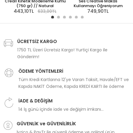
Creall Kinetik Modelleme Kumu
Ses Creative Makas
(750 gr) // Natural
Kullanmayı Öğreniyorum
443,10TL
749,90TL
633,00TL
ÜCRETSİZ KARGO
1750 TL Üzeri Ücretsiz Kargo! Yurtiçi Kargo ile
Gönderim!
ÖDEME YÖNTEMLERİ
Tüm Kredi Kartlarına 12'ye Varan Taksit, Havale/EFT ve
Kapıda NAKİT Ödeme, Kapıda KREDİ KARTI ile ödeme
İADE & DEĞİŞİM
14 İş günü içinde iade ve değişim imkanı...
GÜVENLİK ve GÜVENİLİRLİK
İyzico & PayTr ile güvenli ödeme ve orijinal ürün