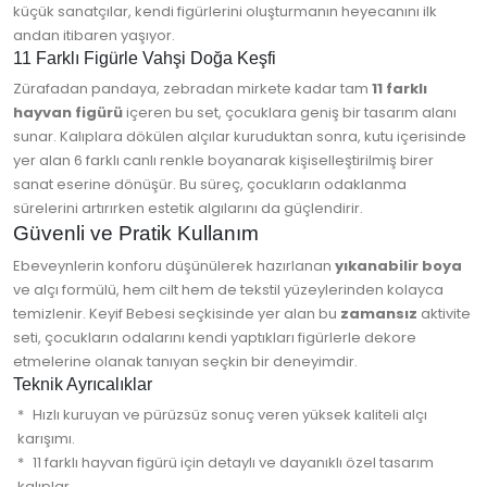
küçük sanatçılar, kendi figürlerini oluşturmanın heyecanını ilk
andan itibaren yaşıyor.
11 Farklı Figürle Vahşi Doğa Keşfi
Zürafadan pandaya, zebradan mirkete kadar tam
11 farklı
hayvan figürü
içeren bu set, çocuklara geniş bir tasarım alanı
sunar. Kalıplara dökülen alçılar kuruduktan sonra, kutu içerisinde
yer alan 6 farklı canlı renkle boyanarak kişiselleştirilmiş birer
sanat eserine dönüşür. Bu süreç, çocukların odaklanma
sürelerini artırırken estetik algılarını da güçlendirir.
Güvenli ve Pratik Kullanım
Ebeveynlerin konforu düşünülerek hazırlanan
yıkanabilir boya
ve alçı formülü, hem cilt hem de tekstil yüzeylerinden kolayca
temizlenir. Keyif Bebesi seçkisinde yer alan bu
zamansız
aktivite
seti, çocukların odalarını kendi yaptıkları figürlerle dekore
etmelerine olanak tanıyan seçkin bir deneyimdir.
Teknik Ayrıcalıklar
Hızlı kuruyan ve pürüzsüz sonuç veren yüksek kaliteli alçı
karışımı.
11 farklı hayvan figürü için detaylı ve dayanıklı özel tasarım
kalıplar.