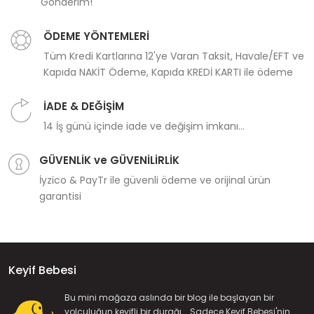
Gönderim!
ÖDEME YÖNTEMLERİ
Tüm Kredi Kartlarına 12'ye Varan Taksit, Havale/EFT ve
Kapıda NAKİT Ödeme, Kapıda KREDİ KARTI ile ödeme
İADE & DEĞİŞİM
14 İş günü içinde iade ve değişim imkanı...
GÜVENLİK ve GÜVENİLİRLİK
İyzico & PayTr ile güvenli ödeme ve orijinal ürün
garantisi
Keyif Bebesi
Bu mini mağaza aslında bir blog ile başlayan bir
yolculuğun keyifli bir durağı... Sadece Keyif Bebesi'nin