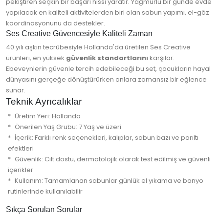
pekiştiren seçkin bir başarı hissi yaratır. Yağmurlu bir günde evde
yapılacak en kaliteli aktivitelerden biri olan sabun yapımı, el-göz
koordinasyonunu da destekler.
Ses Creative Güvencesiyle Kaliteli Zaman
40 yılı aşkın tecrübesiyle Hollanda'da üretilen Ses Creative
ürünleri, en yüksek
güvenlik standartlarını
karşılar.
Ebeveynlerin güvenle tercih edebileceği bu set, çocukların hayal
dünyasını gerçeğe dönüştürürken onlara zamansız bir eğlence
sunar.
Teknik Ayrıcalıklar
Üretim Yeri: Hollanda
Önerilen Yaş Grubu: 7 Yaş ve üzeri
İçerik: Farklı renk seçenekleri, kalıplar, sabun bazı ve parıltı
efektleri
Güvenlik: Cilt dostu, dermatolojik olarak test edilmiş ve güvenli
içerikler
Kullanım: Tamamlanan sabunlar günlük el yıkama ve banyo
rutinlerinde kullanılabilir
Sıkça Sorulan Sorular