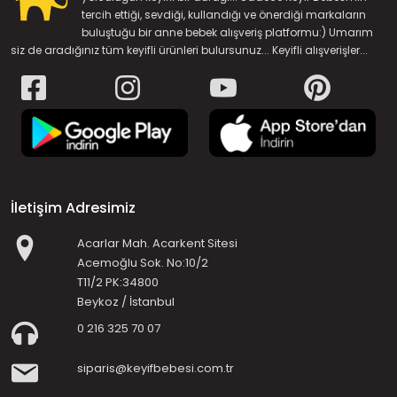
tercih ettiği, sevdiği, kullandığı ve önerdiği markaların
buluştuğu bir anne bebek alışveriş platformu:) Umarım
siz de aradığınız tüm keyifli ürünleri bulursunuz... Keyifli alışverişler...
İletişim Adresimiz
Acarlar Mah. Acarkent Sitesi
Acemoğlu Sok. No:10/2
T11/2 PK:34800
Beykoz / İstanbul
0 216 325 70 07
siparis@keyifbebesi.com.tr