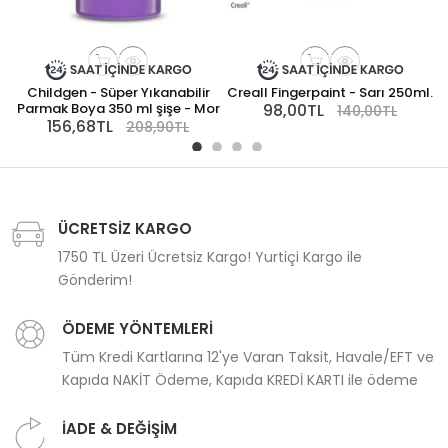
Childgen - Süper Yıkanabilir
Creall Fingerpaint - Sarı 250ml.
C
Parmak Boya 350 ml şişe - Mor
98,00TL
140,00TL
156,68TL
208,90TL
ÜCRETSİZ KARGO
1750 TL Üzeri Ücretsiz Kargo! Yurtiçi Kargo ile
Gönderim!
ÖDEME YÖNTEMLERİ
Tüm Kredi Kartlarına 12'ye Varan Taksit, Havale/EFT ve
Kapıda NAKİT Ödeme, Kapıda KREDİ KARTI ile ödeme
İADE & DEĞİŞİM