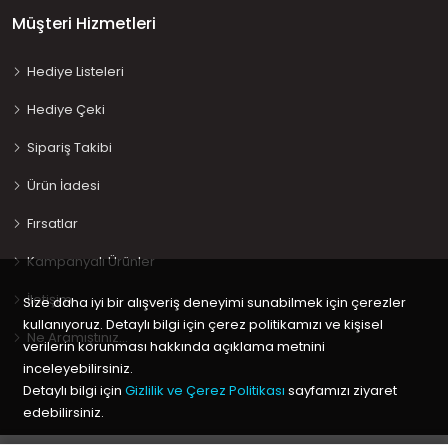
Müşteri Hizmetleri
Hediye Listeleri
Hediye Çeki
Sipariş Takibi
Ürün İadesi
Fırsatlar
Kampanyalı Ürünler
İletişim
Size daha iyi bir alışveriş deneyimi sunabilmek için çerezler
kullanıyoruz. Detaylı bilgi için çerez politikamızı ve kişisel
Ne Aramıştınız…
verilerin korunması hakkında açıklama metnini
inceleyebilirsiniz.
Detaylı bilgi için
Gizlilik ve Çerez Politikası
sayfamızı ziyaret
edebilirsiniz.