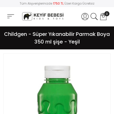
Tüm Alışverişlerinizde
1750 TL
Üzeri Kargo Ücretsiz
0
Hesabım
Childgen - Süper Yıkanabilir Parmak Boya
350 ml şişe - Yeşil