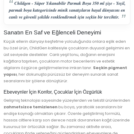
Childgen - Süper Yıkanabilir Parmak Boya 350 ml şişe - Yeşil,
parmak boya kategorisinde minik sanatçıların hayal dünyasını en
canlı ve güvenli şekilde renklendirmek için seçkin bir tercihtir.
Sanatın En Saf ve Eğlenceli Deneyimi
Küçük ellerin dünyayı keşfetme yolculuğunda onlara eşlik eden
bu özel ürün, ChildGen kalitesiyle çocukların duyusal gelişimini en
üst seviyede destekler. Canlı yeşil tonu, doğanın enerjisini
kağıtlara taşırken, çocukların motor becerilerini ve estetik
algılarını özgürce geliştirmelerine imkan tanır.
Seçkin pigment
yapısı
, her dokunuşta pürüzsüz bir deneyim sunarak sanat
seanslarını bir şölene dönüştürür.
Ebeveynler İçin Konfor, Çocuklar İçin Özgürlük
Gelişmiş teknolojisi sayesinde yüzeylerden ve tekstil ürünlerinden
zahmetsizce temizlenen
bu boya, yaratıcılık seanslarını bir
endişe kaynağı olmaktan çıkarır. Özenle geliştirilmiş formülü,
hassas ciltlere karşı son derece nazik davranırken kağıt üzerinde
kusursuz bir örtücülük sağlar. Bu zamansız aktivite aracı,
çocukların ifade yeteneğini güçlendirirken ebeveynlere de