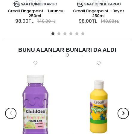
Creall Fingerpaint - Turuncu
Creall Fingerpaint - Beyaz
C
250ml.
250ml.
98,00TL
98,00TL
140,00TL
140,00TL
BUNU ALANLAR BUNLARI DA ALDI