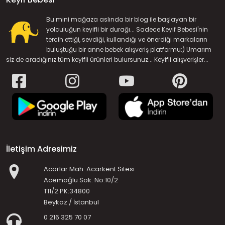
Bu mini mağaza aslında bir blog ile başlayan bir
yolculuğun keyifli bir durağı... Sadece Keyif Bebesi'nin
tercih ettiği, sevdiği, kullandığı ve önerdiği markaların
buluştuğu bir anne bebek alışveriş platformu:) Umarım
siz de aradığınız tüm keyifli ürünleri bulursunuz... Keyifli alışverişler...
İletişim Adresimiz
Acarlar Mah. Acarkent Sitesi
Acemoğlu Sok. No:10/2
T11/2 PK:34800
Beykoz / İstanbul
0 216 325 70 07