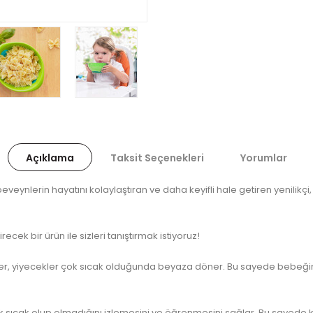
Açıklama
Taksit Seçenekleri
Yorumlar
veynlerin hayatını kolaylaştıran ve daha keyifli hale getiren yenilikçi
cek bir ürün ile sizleri tanıştırmak istiyoruz!
aseler, yiyecekler çok sıcak olduğunda beyaza döner. Bu sayede bebeği
k sıcak olup olmadığını izlemesini ve öğrenmesini sağlar. Bu sayed