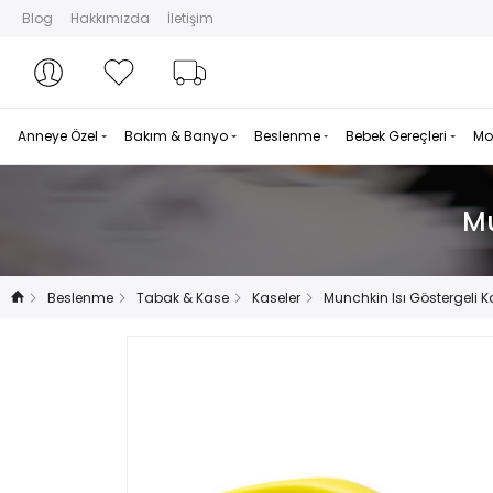
Blog
Hakkımızda
İletişim
Hesabım
Hesabım
Favorilerim
Sipariş Takibi
Anneye Özel
Bakım & Banyo
Beslenme
Bebek Gereçleri
Mo
Mu
Beslenme
Tabak & Kase
Kaseler
Munchkin Isı Göstergeli K