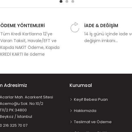
ÖDEME YÖNTEMLERİ
İADE & DEĞİŞİM
Tüm Kredi Kartlarına 12'ye
14 İş günü içinde iade 
Varan Taksit, Havale/EFT ve
değişim imkanı...
Kapıda NAKİT Ödeme, Kapıda
KREDİ KARTI ile ödeme
im Adresimiz
Kurumsal
Acarlar Mah. Acarkent Sitesi
Keyif Bebesi Puan
Acemoğlu Sok. No:10/2
T11/2 PK:34800
Hakkımızda
Beykoz / İstanbul
Teslimat ve Ödeme
0 216 325 70 07