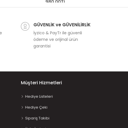
980,00TL
Mushie Yuvarla
// 
9
GÜVENLİK ve GÜVENİLİRLİK
ve
İyzico & PayTr ile güvenli
ödeme ve orijinal ürün
garantisi
Müşteri Hizmetleri
Hediye Listeleri
Hediye Çeki
Sipariş Takibi