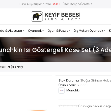
Tüm Alışverişlerinizde
1750 TL
Üzeri Kargo Ücretsiz
da & Aksesuar
Oyuncak
Oyun & Puzzle
Dış Mekan Oyuncak
K
nchkin Isı Göstergeli Kase Set (3 Ad
ase Set (3 Adet)
Stok Durumu
: Stoğa Girince Hab
Ürün Kodu
:
1210001
Munchkin
Ürün için henüz değ