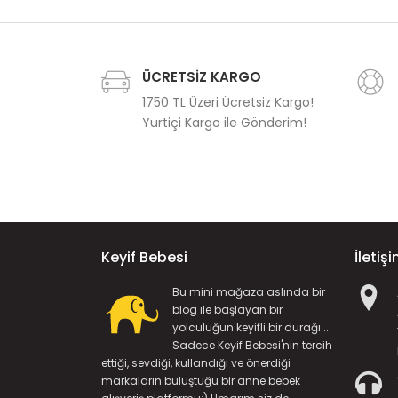
ÜCRETSİZ KARGO
1750 TL Üzeri Ücretsiz Kargo!
Yurtiçi Kargo ile Gönderim!
Keyif Bebesi
İletiş
Bu mini mağaza aslında bir
blog ile başlayan bir
yolculuğun keyifli bir durağı...
Sadece Keyif Bebesi'nin tercih
ettiği, sevdiği, kullandığı ve önerdiği
markaların buluştuğu bir anne bebek