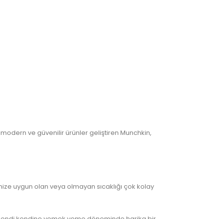
, modern ve güvenilir ürünler geliştiren Munchkin,
nize uygun olan veya olmayan sıcaklığı çok kolay
e kendi kendine yemek yeme döneminde harika bir