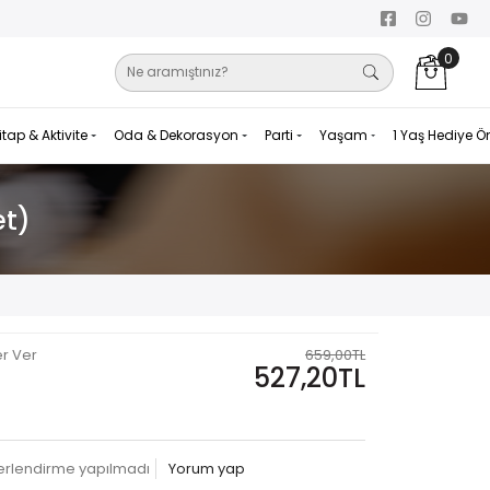
0
itap & Aktivite
Oda & Dekorasyon
Parti
Yaşam
1 Yaş Hediye Ö
et)
er Ver
659,00TL
527,20TL
erlendirme yapılmadı
Yorum yap