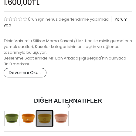
1.600,00TL
Ürün için henüz değerlendirme yapılmadı
Yorum
yap
Trixie Vakumlu Silikon Mama Kasesi // Mr. Lion ile minik gurmelerin
yemek saatleri, Kaseler kategorisinin en seçkin ve eğlenceli
tasarımıyla buluşuyor.
Beslenme Saatlerinde Mr. Lion Arkadaşlığı Belçika'nın dünyaca
ünlü markası…
Devamını Oku...
DIĞER ALTERNATIFLER