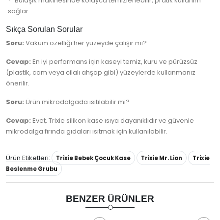
Bulaşık makinesinde kolayca temizlenebilir, pratik kullanım
sağlar.
Sıkça Sorulan Sorular
Soru:
Vakum özelliği her yüzeyde çalışır mı?
Cevap:
En iyi performans için kaseyi temiz, kuru ve pürüzsüz
(plastik, cam veya cilalı ahşap gibi) yüzeylerde kullanmanız
önerilir.
Soru:
Ürün mikrodalgada ısıtılabilir mi?
Cevap:
Evet, Trixie silikon kase ısıya dayanıklıdır ve güvenle
mikrodalga fırında gıdaları ısıtmak için kullanılabilir.
Ürün Etiketleri:
Trixie Bebek Çocuk Kase
Trixie Mr. Lion
Trixie
Beslenme Grubu
BENZER ÜRÜNLER