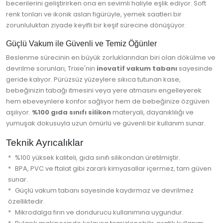
becerilerini geliştirirken ona en sevimli haliyle eşlik ediyor. Soft
renk tonları ve ikonik aslan figürüyle, yemek saatleri bir
zorunluluktan ziyade keyifli bir keşif sürecine dönüşüyor.
Güçlü Vakum ile Güvenli ve Temiz Öğünler
Beslenme sürecinin en büyük zorluklarından biri olan dökülme ve
devrilme sorunları, Trixie'nin
inovatif vakum tabanı
sayesinde
geride kalıyor. Pürüzsüz yüzeylere sıkıca tutunan kase,
bebeğinizin tabağı itmesini veya yere atmasını engelleyerek
hem ebeveynlere konfor sağlıyor hem de bebeğinize özgüven
aşılıyor.
%100 gıda sınıfı silikon
materyali, dayanıklılığı ve
yumuşak dokusuyla uzun ömürlü ve güvenli bir kullanım sunar.
Teknik Ayrıcalıklar
%100 yüksek kaliteli, gıda sınıfı silikondan üretilmiştir.
BPA, PVC ve ftalat gibi zararlı kimyasallar içermez, tam güven
sunar.
Güçlü vakum tabanı sayesinde kaydırmaz ve devrilmez
özelliktedir.
Mikrodalga fırın ve dondurucu kullanımına uygundur.