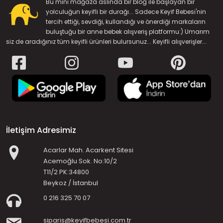
Bu mini mağaza aslında bir blog ile başlayan bir
yolculuğun keyifli bir durağı... Sadece Keyif Bebesi'nin
tercih ettiği, sevdiği, kullandığı ve önerdiği markaların
buluştuğu bir anne bebek alışveriş platformu:) Umarım
siz de aradığınız tüm keyifli ürünleri bulursunuz... Keyifli alışverişler...
İletişim Adresimiz
Acarlar Mah. Acarkent Sitesi
Acemoğlu Sok. No:10/2
T11/2 PK:34800
Beykoz / İstanbul
0 216 325 70 07
siparis@keyifbebesi.com.tr