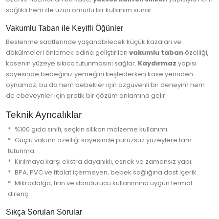
sağlıklı hem de uzun ömürlü bir kullanım sunar.
Vakumlu Taban ile Keyifli Öğünler
Beslenme saatlerinde yaşanabilecek küçük kazaları ve
dökülmeleri önlemek adına geliştirilen
vakumlu taban
özelliği,
kasenin yüzeye sıkıca tutunmasını sağlar.
Kaydırmaz
yapısı
sayesinde bebeğiniz yemeğini keşfederken kase yerinden
oynamaz; bu da hem bebekler için özgüvenli bir deneyim hem
de ebeveynler için pratik bir çözüm anlamına gelir.
Teknik Ayrıcalıklar
%100 gıda sınıfı, seçkin silikon malzeme kullanımı.
Güçlü vakum özelliği sayesinde pürüzsüz yüzeylere tam
tutunma.
Kırılmaya karşı ekstra dayanıklı, esnek ve zamansız yapı.
BPA, PVC ve fitalat içermeyen, bebek sağlığına dost içerik.
Mikrodalga, fırın ve dondurucu kullanımına uygun termal
direnç.
Sıkça Sorulan Sorular