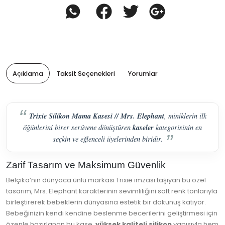
Açıklama
Taksit Seçenekleri
Yorumlar
Trixie Silikon Mama Kasesi // Mrs. Elephant
, miniklerin ilk
kaseler
öğünlerini birer serüvene dönüştüren
kategorisinin en
seçkin ve eğlenceli üyelerinden biridir.
Zarif Tasarım ve Maksimum Güvenlik
Belçika’nın dünyaca ünlü markası Trixie imzası taşıyan bu özel
tasarım, Mrs. Elephant karakterinin sevimliliğini soft renk tonlarıyla
birleştirerek bebeklerin dünyasına estetik bir dokunuş katıyor.
Bebeğinizin kendi kendine beslenme becerilerini geliştirmesi için
özenle hazırlanan bu kase,
yüksek kaliteli silikon
yapısıyla hem