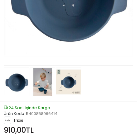
24 Saat İçinde Kargo
Ürün Kodu
:
5400858966414
Trixie
910,00TL