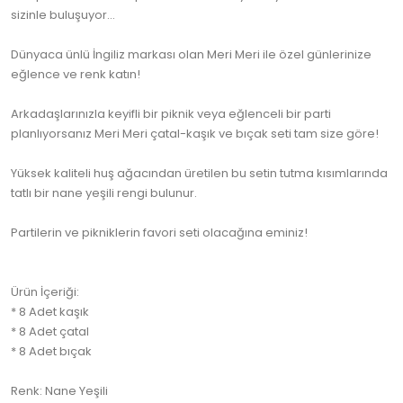
sizinle buluşuyor...
Dünyaca ünlü İngiliz markası olan Meri Meri ile özel günlerinize
eğlence ve renk katın!
Arkadaşlarınızla keyifli bir piknik veya eğlenceli bir parti
planlıyorsanız Meri Meri çatal-kaşık ve bıçak seti tam size göre!
Yüksek kaliteli huş ağacından üretilen bu setin tutma kısımlarında
tatlı bir nane yeşili rengi bulunur.
Partilerin ve pikniklerin favori seti olacağına eminiz!
Ürün İçeriği:
* 8 Adet kaşık
* 8 Adet çatal
* 8 Adet bıçak
Renk: Nane Yeşili