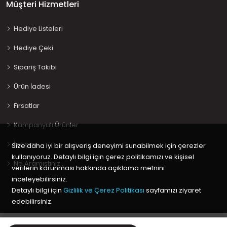
Müşteri Hizmetleri
Hediye Listeleri
Hediye Çeki
Sipariş Takibi
Ürün İadesi
Fırsatlar
Kampanyalı Ürünler
İletişim
Size daha iyi bir alışveriş deneyimi sunabilmek için çerezler
kullanıyoruz. Detaylı bilgi için çerez politikamızı ve kişisel
Ne Aramıştınız…
verilerin korunması hakkında açıklama metnini
inceleyebilirsiniz.
Detaylı bilgi için
Gizlilik ve Çerez Politikası
sayfamızı ziyaret
edebilirsiniz.
Copyright © 2020 Keyif Bebesi | Kids & Toys, Geliştirici
Kabuk