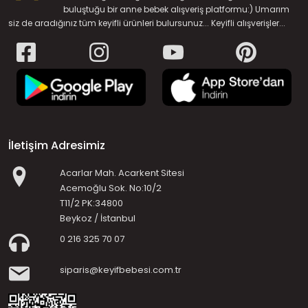
buluştuğu bir anne bebek alışveriş platformu:) Umarım
siz de aradığınız tüm keyifli ürünleri bulursunuz... Keyifli alışverişler...
İletişim Adresimiz
Acarlar Mah. Acarkent Sitesi
Acemoğlu Sok. No:10/2
T11/2 PK:34800
Beykoz / İstanbul
0 216 325 70 07
siparis@keyifbebesi.com.tr