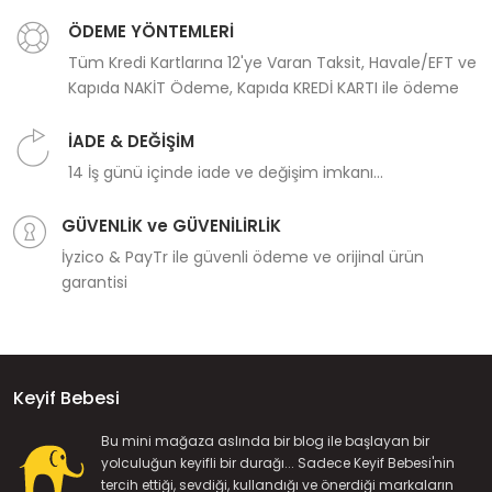
ÖDEME YÖNTEMLERİ
Tüm Kredi Kartlarına 12'ye Varan Taksit, Havale/EFT ve
Kapıda NAKİT Ödeme, Kapıda KREDİ KARTI ile ödeme
İADE & DEĞİŞİM
14 İş günü içinde iade ve değişim imkanı...
GÜVENLİK ve GÜVENİLİRLİK
İyzico & PayTr ile güvenli ödeme ve orijinal ürün
garantisi
Keyif Bebesi
Bu mini mağaza aslında bir blog ile başlayan bir
yolculuğun keyifli bir durağı... Sadece Keyif Bebesi'nin
tercih ettiği, sevdiği, kullandığı ve önerdiği markaların