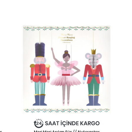
r
Meri Meri Asılan Süs // Nutcracker