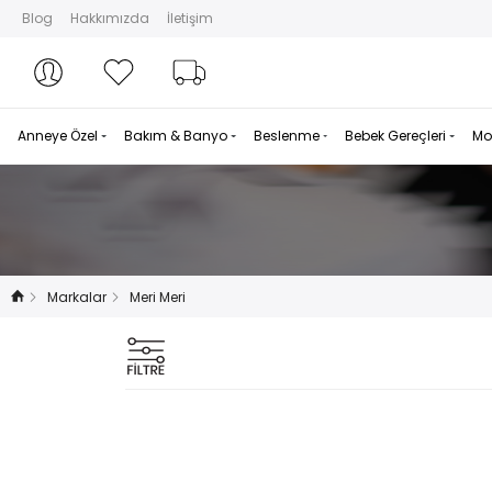
Blog
Hakkımızda
İletişim
Hesabım
Hesabım
Favorilerim
Sipariş Takibi
Anneye Özel
Bakım & Banyo
Beslenme
Bebek Gereçleri
Mo
Markalar
Meri Meri