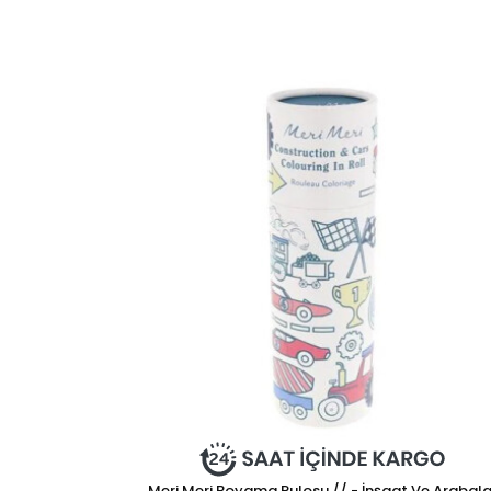
Meri Meri Boyama Rulosu // - İnşaat Ve Arabala