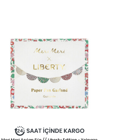
Meri Meri Asılan Süs // Liberty Edition - Yelpaze