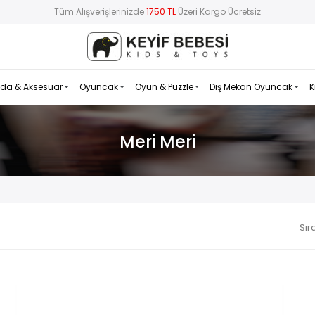
Tüm Alışverişlerinizde
1750 TL
Üzeri Kargo Ücretsiz
da & Aksesuar
Oyuncak
Oyun & Puzzle
Dış Mekan Oyuncak
K
Meri Meri
Sır