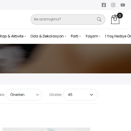
0
itap & Aktivite
Oda & Dekorasyon
Parti
Yaşam
1 Yaş Hediye Ö
ala
Göster