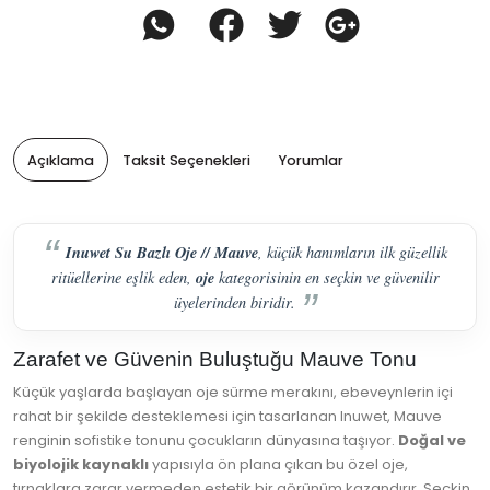
Açıklama
Taksit Seçenekleri
Yorumlar
Inuwet Su Bazlı Oje // Mauve
, küçük hanımların ilk güzellik
oje
ritüellerine eşlik eden,
kategorisinin en seçkin ve güvenilir
üyelerinden biridir.
Zarafet ve Güvenin Buluştuğu Mauve Tonu
Küçük yaşlarda başlayan oje sürme merakını, ebeveynlerin içi
rahat bir şekilde desteklemesi için tasarlanan Inuwet, Mauve
renginin sofistike tonunu çocukların dünyasına taşıyor.
Doğal ve
biyolojik kaynaklı
yapısıyla ön plana çıkan bu özel oje,
tırnaklara zarar vermeden estetik bir görünüm kazandırır. Seçkin