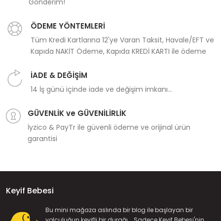
Gönderim!
ÖDEME YÖNTEMLERİ
Tüm Kredi Kartlarına 12'ye Varan Taksit, Havale/EFT ve
Kapıda NAKİT Ödeme, Kapıda KREDİ KARTI ile ödeme
İADE & DEĞİŞİM
14 İş günü içinde iade ve değişim imkanı...
GÜVENLİK ve GÜVENİLİRLİK
İyzico & PayTr ile güvenli ödeme ve orijinal ürün
garantisi
Keyif Bebesi
Bu mini mağaza aslında bir blog ile başlayan bir
yolculuğun keyifli bir durağı... Sadece Keyif Bebesi'nin