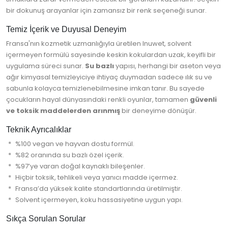
bir dokunuş arayanlar için zamansız bir renk seçeneği sunar.
Temiz İçerik ve Duyusal Deneyim
Fransa'nın kozmetik uzmanlığıyla üretilen Inuwet, solvent
içermeyen formülü sayesinde keskin kokulardan uzak, keyifli bir
uygulama süreci sunar.
Su bazlı
yapısı, herhangi bir aseton veya
ağır kimyasal temizleyiciye ihtiyaç duymadan sadece ılık su ve
sabunla kolayca temizlenebilmesine imkan tanır. Bu sayede
çocukların hayal dünyasındaki renkli oyunlar, tamamen
güvenli
ve toksik maddelerden arınmış
bir deneyime dönüşür.
Teknik Ayrıcalıklar
%100 vegan ve hayvan dostu formül.
%82 oranında su bazlı özel içerik.
%97’ye varan doğal kaynaklı bileşenler.
Hiçbir toksik, tehlikeli veya yanıcı madde içermez.
Fransa’da yüksek kalite standartlarında üretilmiştir.
Solvent içermeyen, koku hassasiyetine uygun yapı.
Sıkça Sorulan Sorular