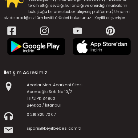
tercih ettiği, sevdiği, kullandığı ve önerdiği markaların
buluştuğu bir anne bebek alışveriş platformu:) Umarım
siz de aradığınız tüm keyifli ürünleri bulursunuz... Keyifli alışverişler...
İletişim Adresimiz
Acarlar Mah. Acarkent Sitesi
Acemoğlu Sok. No:10/2
T11/2 PK:34800
Beykoz / İstanbul
0 216 325 70 07
siparis@keyifbebesi.com.tr