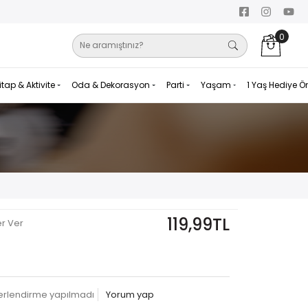
0
itap & Aktivite
Oda & Dekorasyon
Parti
Yaşam
1 Yaş Hediye Ö
119,99TL
er Ver
erlendirme yapılmadı
Yorum yap