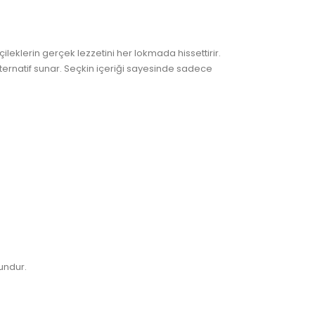
leklerin gerçek lezzetini her lokmada hissettirir.
lternatif sunar. Seçkin içeriği sayesinde sadece
gundur.