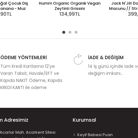
oğal Çocuk Diş
Humm Organic Organik Vegan
Jack N'Jill D
Banana - Muz
Zeytinli Grissini
Macunu // Str
,90TL
134,99TL
399
ÖDEME YÖNTEMLERİ
İADE & DEĞİŞİM
Tüm Kredi Kartlarına 12'ye
14 İş günü içinde iade 
Varan Taksit, Havale/EFT ve
değişim imkanı...
Kapıda NAKİT Ödeme, Kapıda
KREDİ KARTI ile ödeme
im Adresimiz
Kurumsal
Acarlar Mah. Acarkent Sitesi
Keyif Bebesi Puan