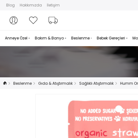
Blog
Hakkımızda
İletişim
Hesabım
Hesabım
Favorilerim
Sipariş Takibi
Anneye Özel
Bakım & Banyo
Beslenme
Bebek Gereçleri
Mo
Beslenme
Gıda & Atıştırmalık
Sağlıklı Atıştırmalık
Humm Org