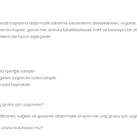
di başlarına atıştırmalık tüketme becerilerini desteklerken, organik çi
en bu küpler, günün her anında tüketilebilecek hafif ve besleyici bir a
erin de favori eşlikçisidir.
 içeriğe sahiptir.
elen özgün bir tada sahiptir.
ızda taşınabilir.
 grubu için uygundur?
ibaren, sağlıklı ve güvenilir atıştırmalık arayan her yaş grubu için uy
üt ürünü bulunuyor mu?