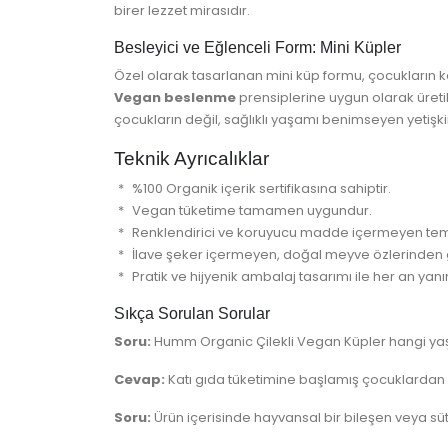
birer lezzet mirasıdır.
Besleyici ve Eğlenceli Form: Mini Küpler
Özel olarak tasarlanan mini küp formu, çocukların ken
Vegan beslenme
prensiplerine uygun olarak üretil
çocukların değil, sağlıklı yaşamı benimseyen yetişkinl
Teknik Ayrıcalıklar
%100 Organik içerik sertifikasına sahiptir.
Vegan tüketime tamamen uygundur.
Renklendirici ve koruyucu madde içermeyen temiz
İlave şeker içermeyen, doğal meyve özlerinden g
Pratik ve hijyenik ambalaj tasarımı ile her an yanın
Sıkça Sorulan Sorular
Soru:
Humm Organic Çilekli Vegan Küpler hangi yaş
Cevap:
Katı gıda tüketimine başlamış çocuklardan it
Soru:
Ürün içerisinde hayvansal bir bileşen veya s