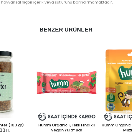
; hayvansal hiçbir içerik veya süt ürünü barındırmamaktadır.
BENZER ÜRÜNLER
hter (100 gr)
Humm Organic Çilekli Fındıklı
Humm Organic 
,00TL
Vegan Yulaf Bar
Muzl