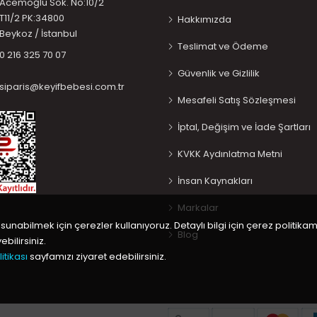
Acemoğlu Sok. No:10/2
T11/2 PK:34800
Hakkımızda
Beykoz / İstanbul
Teslimat ve Ödeme
0 216 325 70 07
Güvenlik ve Gizlilik
siparis@keyifbebesi.com.tr
Mesafeli Satış Sözleşmesi
İptal, Değişim ve İade Şartları
KVKK Aydınlatma Metni
İnsan Kaynakları
Markalar
 sunabilmek için çerezler kullanıyoruz. Detaylı bilgi için çerez politikam
Blog
bilirsiniz.
itikası
sayfamızı ziyaret edebilirsiniz.