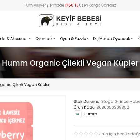
Tüm Alışverişlerinizde
1750 TL
Üzeri Kargo Ücretsiz
da & Aksesuar
Oyuncak
Oyun & Puzzle
Dış Mekan Oyuncak
K
Humm Organic Çilekli Vegan Küpler
anic Çilekli Vegan Küpler
Stok Durumu
: Stoğa Girince Hab
Ürün Kodu
:
8680050309852
Humm
Ürün için henüz değ