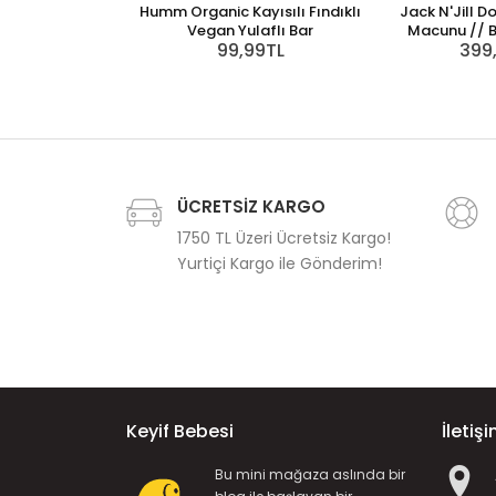
Humm Organic Kayısılı Fındıklı
Jack N'Jill D
Vegan Yulaflı Bar
Macunu // 
99,99TL
399
ÜCRETSİZ KARGO
1750 TL Üzeri Ücretsiz Kargo!
Yurtiçi Kargo ile Gönderim!
Keyif Bebesi
İletiş
Bu mini mağaza aslında bir