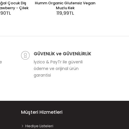
oğal Çocuk Diş
Humm Organic Glutensiz Vegan
Jack N'Jill D
awberry - Çilek
Muzlu Kek
Macunu // Bub
,90TL
119,99TL
399
GÜVENLİK ve GÜVENİLİRLİK
ve
İyzico & PayTr ile güvenli
ödeme ve orijinal ürün
garantisi
Müşteri Hizmetleri
Hediye Listeleri