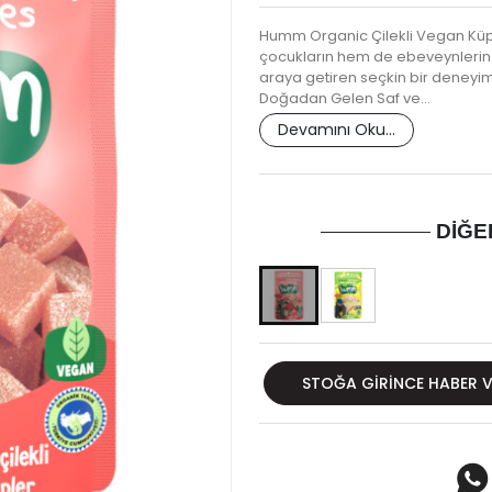
Humm Organic Çilekli Vegan Küple
çocukların hem de ebeveynlerin g
araya getiren seçkin bir deneyi
Doğadan Gelen Saf ve…
Devamını Oku...
DIĞE
STOĞA GIRINCE HABER 