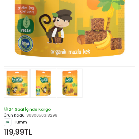
24 Saat İçinde Kargo
Ürün Kodu
:
8680050318298
Humm
119,99TL