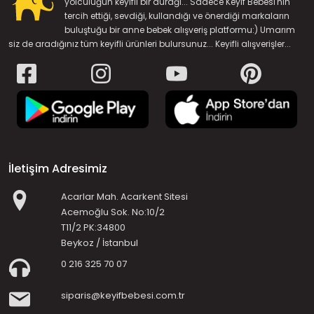
yolculuğun keyifli bir durağı... Sadece Keyif Bebesi'nin
tercih ettiği, sevdiği, kullandığı ve önerdiği markaların
buluştuğu bir anne bebek alışveriş platformu:) Umarım
siz de aradığınız tüm keyifli ürünleri bulursunuz... Keyifli alışverişler...
İletişim Adresimiz
Acarlar Mah. Acarkent Sitesi
Acemoğlu Sok. No:10/2
T11/2 PK:34800
Beykoz / İstanbul
0 216 325 70 07
siparis@keyifbebesi.com.tr