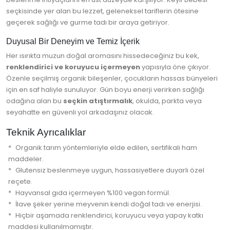
seçkisinde yer alan bu lezzet, geleneksel tariflerin ötesine
geçerek sağlığı ve gurme tadı bir araya getiriyor.
Duyusal Bir Deneyim ve Temiz İçerik
Her ısırıkta muzun doğal aromasını hissedeceğiniz bu kek,
renklendirici ve koruyucu içermeyen
yapısıyla öne çıkıyor.
Özenle seçilmiş organik bileşenler, çocukların hassas bünyeleri
için en saf haliyle sunuluyor. Gün boyu enerji verirken sağlığı
odağına alan bu
seçkin atıştırmalık
, okulda, parkta veya
seyahatte en güvenli yol arkadaşınız olacak.
Teknik Ayrıcalıklar
Organik tarım yöntemleriyle elde edilen, sertifikalı ham
maddeler.
Glutensiz beslenmeye uygun, hassasiyetlere duyarlı özel
reçete.
Hayvansal gıda içermeyen %100 vegan formül.
İlave şeker yerine meyvenin kendi doğal tadı ve enerjisi.
Hiçbir aşamada renklendirici, koruyucu veya yapay katkı
maddesi kullanılmamıştır.