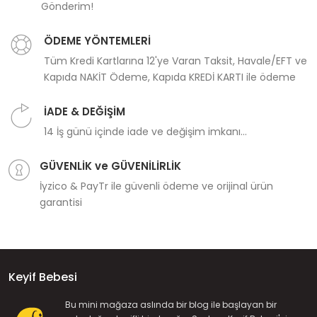
Gönderim!
ÖDEME YÖNTEMLERİ
Tüm Kredi Kartlarına 12'ye Varan Taksit, Havale/EFT ve
Kapıda NAKİT Ödeme, Kapıda KREDİ KARTI ile ödeme
İADE & DEĞİŞİM
14 İş günü içinde iade ve değişim imkanı...
GÜVENLİK ve GÜVENİLİRLİK
İyzico & PayTr ile güvenli ödeme ve orijinal ürün
garantisi
Keyif Bebesi
Bu mini mağaza aslında bir blog ile başlayan bir