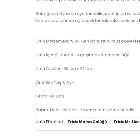
Bebeğiniz büyürken ayarlanabilir pratik ipleri ile ö
Yemek saatlerinde eğlenceli temaları ile miniklerin 
Ürün Malzemesi: %100 Geri dönüştürülmüş polyester
Ürün İçeriği: 2 Adet su geçirmez mama önlüğü.
Ürün Ölçüleri: 36 cm x 27 cm
Önerilen Yaş: 0 Ay+
Tema: Mr. Lion
Bakım: Nemli bir bez ile silerek temizleme önerilir.
Ürün Etiketleri:
Trixie Mama Önlüğü
Trixie Mr. Lion