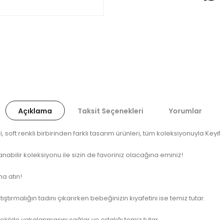
Açıklama
Taksit Seçenekleri
Yorumlar
, soft renkli birbirinden farklı tasarım ürünleri, tüm koleksiyonuyla Keyi
nabilir koleksiyonu ile sizin de favoriniz olacağına eminiz!
a atın!
tıştırmalığın tadını çıkarırken bebeğinizin kıyafetini ise temiz tutar.
ekilde yakalanmasını sağlar ve ortalığı temiz tutar.