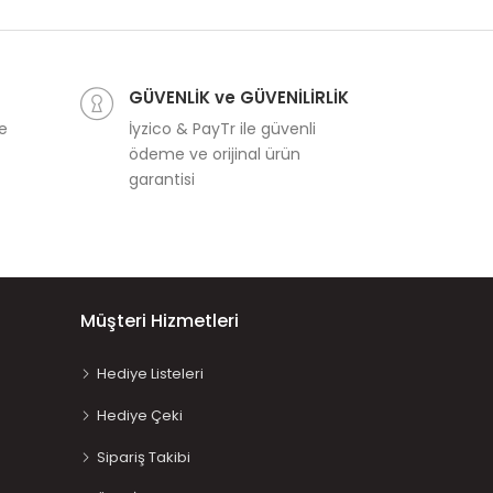
GÜVENLİK ve GÜVENİLİRLİK
ve
İyzico & PayTr ile güvenli
ödeme ve orijinal ürün
garantisi
Müşteri Hizmetleri
Hediye Listeleri
Hediye Çeki
Sipariş Takibi