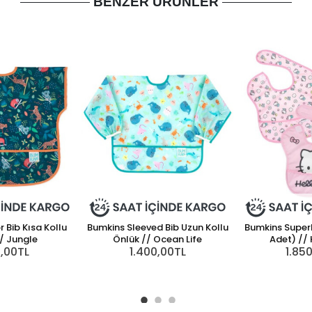
BENZER ÜRÜNLER
 Bib Kısa Kollu
Bumkins Sleeved Bib Uzun Kollu
Bumkins SuperB
/ Jungle
Önlük // Ocean Life
Adet) // 
0,00TL
1.400,00TL
1.85