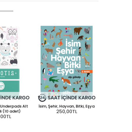
Gr
1.95
 Underpads Alt
İsim, Şehir, Hayvan, Bitki, Eşya
Paspa
250,00TL
250
 (10 adet)
,00TL