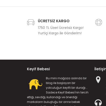
ÜCRETSİZ KARGO
1750 TL Üzeri Ücretsiz Kargo!
Yurtiçi Kargo ile Gönderim!
Keyif Bebesi
İletiş
Bu mini mağaza aslında bir
blog ile başlayan bir
yolculuğun keyifli bir durağı...
Sadece Keyif Bebesi'nin tercih
ettiği, sevdiği, kullandığı ve önerdiği
markaların buluştuğu bir anne bebek