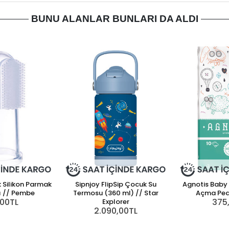
BUNU ALANLAR BUNLARI DA ALDI
k Silikon Parmak
Sipnjoy FlipSip Çocuk Su
Agnotis Baby
sı // Pembe
Termosu (360 ml) // Star
Açma Pedi
,00TL
375
Explorer
2.090,00TL