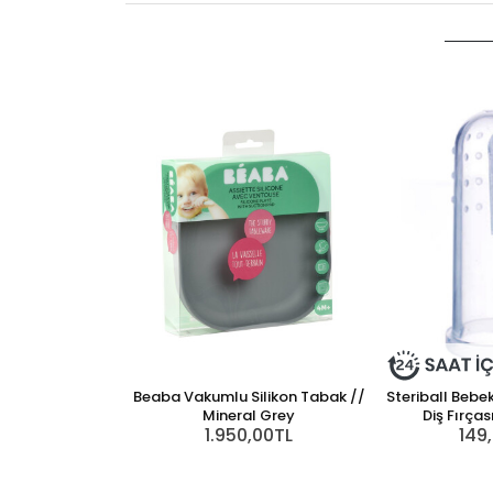
Beaba Vakumlu Silikon Tabak //
Steriball Bebe
Mineral Grey
Diş Fırça
1.950,00TL
149