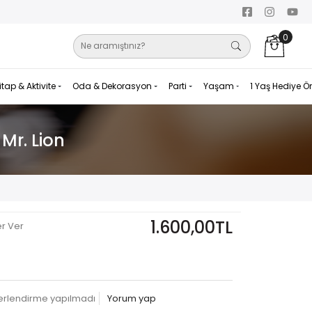
0
itap & Aktivite
Oda & Dekorasyon
Parti
Yaşam
1 Yaş Hediye Ö
Mr. Lion
1.600,00TL
er Ver
erlendirme yapılmadı
Yorum yap