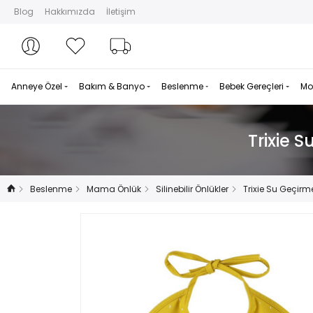
Blog
Hakkımızda
İletişim
Hesabım
Hesabım
Favorilerim
Sipariş Takibi
Anneye Özel
Bakım & Banyo
Beslenme
Bebek Gereçleri
Mo
Trixie 
Beslenme
Mama Önlük
Silinebilir Önlükler
Trixie Su Geçirm