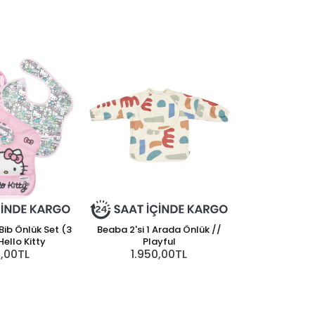
ib Önlük Set (3
Beaba 2'si 1 Arada Önlük //
Hello Kitty
Playful
0,00TL
1.950,00TL
Beaba 2'si 1 Ar