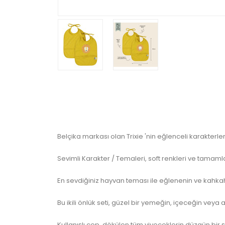
Belçika markası olan Trixie 'nin eğlenceli karakterleri
Sevimli Karakter / Temaleri, soft renkleri ve tamamla
En sevdiğiniz hayvan teması ile eğlenenin ve kahkah
Bu ikili önlük seti, güzel bir yemeğin, içeceğin veya a
Kullanışlı cep, dökülen tüm yiyeceklerin düzgün bir ş