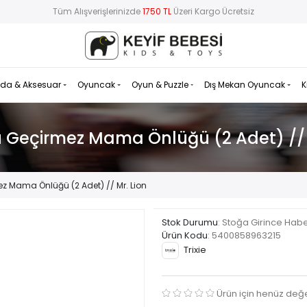
Tüm Alışverişlerinizde
1750 TL
Üzeri Kargo Ücretsiz
da & Aksesuar
Oyuncak
Oyun & Puzzle
Dış Mekan Oyuncak
K
Su Geçirmez Mama Önlüğü (2 Adet) // 
ez Mama Önlüğü (2 Adet) // Mr. Lion
Stok Durumu
: Stoğa Girince Hab
Ürün Kodu
:
5400858963215
Trixie
Ürün için henüz değ