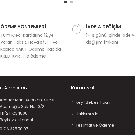
ÖDEME YÖNTEMLERİ
İADE & DEĞİŞİM
Tüm Kredi Kartlarına 12'ye
14 İş günü içinde iade 
Varan Taksit, Havale/EFT ve
değişim imkanı...
Kapıda NAKİT Ödeme, Kapıda
KREDİ KARTI ile ödeme
im Adresimiz
Kurumsal
Acarlar Mah. Acarkent Sitesi
Keyif Bebesi Puan
Acemoğlu Sok. No:10/2
T11/2 PK:34800
Hakkımızda
Beykoz / İstanbul
Teslimat ve Ödeme
0 216 325 70 07