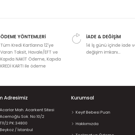
ÖDEME YÖNTEMLERİ
İADE & DEĞİŞİM
Tüm Kredi Kartlarına 12'ye
14 İş günü içinde iade 
Varan Taksit, Havale/EFT ve
değişim imkanı...
Kapıda NAKİT Ödeme, Kapıda
KREDİ KARTI ile ödeme
im Adresimiz
Kurumsal
Acarlar Mah. Acarkent Sitesi
Keyif Bebesi Puan
Acemoğlu Sok. No:10/2
T11/2 PK:34800
Hakkımızda
Beykoz / İstanbul