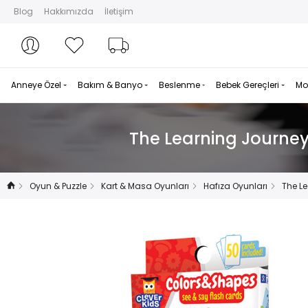
Blog
Hakkımızda
İletişim
Hesabım
Hesabım
Favorilerim
Sipariş Takibi
Anneye Özel
Bakım & Banyo
Beslenme
Bebek Gereçleri
Mo
The Learning Journey 
Oyun & Puzzle
Kart & Masa Oyunları
Hafıza Oyunları
The Le