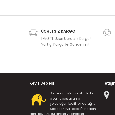
ÜCRETSİZ KARGO
1750 TL Üzeri Ücretsiz Kargo!
Yurtiçi Kargo ile Gönderim!
Keyif Bebesi
İletiş
Bu mini mağaza aslında bir
blog ile başlayan bir
yolculuğun keyifli bir durağı...
Sadece Keyif Bebesi'nin tercih
ettiği, sevdiği, kullandığı ve önerdiği