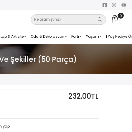
0
itap & Aktivite
Oda & Dekorasyon
Parti
Yaşam
1 Yaş Hediye Ö
Ve Şekiller (50 Parça)
232,00TL
m yap