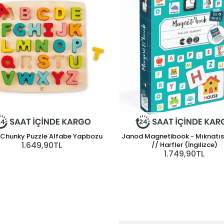
Chunky Puzzle Alfabe Yapbozu
Janod Magnetibook - Mıknatıs
1.649,90TL
// Harfler (İngilizce)
1.749,90TL