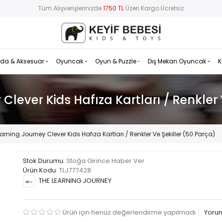
Tüm Alışverişlerinizde
1750 TL
Üzeri Kargo Ücretsiz
da & Aksesuar
Oyuncak
Oyun & Puzzle
Dış Mekan Oyuncak
K
Clever Kids Hafıza Kartları / Renkler 
arning Journey Clever Kids Hafıza Kartları / Renkler Ve Şekiller (50 Parça)
Stok Durumu
: Stoğa Girince Haber Ver
Ürün Kodu
:
TLJ777428
THE LEARNING JOURNEY
Ürün için henüz değerlendirme yapılmadı
Yoru