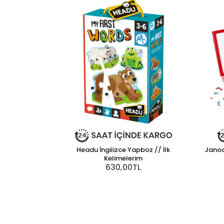
Headu İngilizce Yapboz // İlk
Janod
Kelimelerim
630,00TL