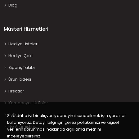
Blog
Müşteri Hizmetleri
Hediye Listeleri
Hediye Çeki
Sipariş Takibi
Ürün İadesi
Fırsatlar
Kampanyalı Ürünler
İletişim
Size daha iyi bir alışveriş deneyimi sunabilmek için çerezler
kullanıyoruz. Detaylı bilgi için çerez politikamızı ve kişisel
Ne Aramıştınız…
verilerin korunması hakkında açıklama metnini
inceleyebilirsiniz.