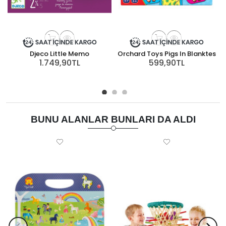
Djeco Little Memo
Orchard Toys Pigs In Blanktes
L
1.749,90TL
599,90TL
BUNU ALANLAR BUNLARI DA ALDI