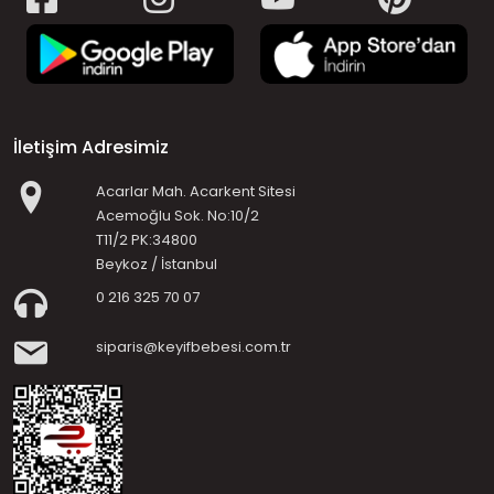
İletişim Adresimiz
Acarlar Mah. Acarkent Sitesi
Acemoğlu Sok. No:10/2
T11/2 PK:34800
Beykoz / İstanbul
0 216 325 70 07
siparis@keyifbebesi.com.tr