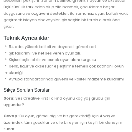
becerisini pekiştirir. Zarların belirlediği renk, hayvan ve aksesuar
üçlüsünü ilk fark eden olup zile basmak, çocuklarda başarı
duygusunu ve özgüveni destekler. Bu zamansız oyun, kaliteli vakit
geçirmek isteyen ebeveynler için seçkin bir tercih olarak öne
çıkar.
Teknik Ayrıcalıklar
54 adet yüksek kaliteli ve dayanıklı görsel kart.
Şık tasarımlı ve net ses veren oyun zili.
Kişiselleştirilebilir ve esnek oyun alanı kurgusu.
Renk, figür ve aksesuar eşleştirme temelli çok katmanlı oyun
mekaniği.
Avrupa standartlarında güvenli ve kaliteli malzeme kullanımı.
Sıkça Sorulan Sorular
Soru:
Ses Creative First To Find oyunu kaç yaş grubu için
uygundur?
Cevap:
Bu oyun, görsel algı ve hız gerektirdiği için 4 yaş ve
üzerindeki tüm çocuklar ve aile bireyleri için keyifli bir deneyim
sunar.