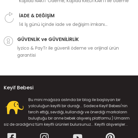
Kapıda NAKİT Ödeme, Kapıda KREDİ KARTI ile ödeme
İADE & DEĞİŞİM
14 İş günü içinde iade ve değişim imkanı...
GÜVENLİK ve GÜVENİLİRLİK
İyzico & PayTr ile güvenli ödeme ve orijinal ürün
garantisi
Keyif Bebesi
Bu mini mağaza aslında bir blog ile başlayan bir
yolculuğun keyifli bir durağı... Sadece Keyif Bebesi'nin
tercih ettiği, sevdiği, kullandığı ve önerdiği markaların
buluştuğu bir anne bebek alışveriş platformu:) Umarım
siz de aradığınız tüm keyifli ürünleri bulursunuz... Keyifli alışverişler...