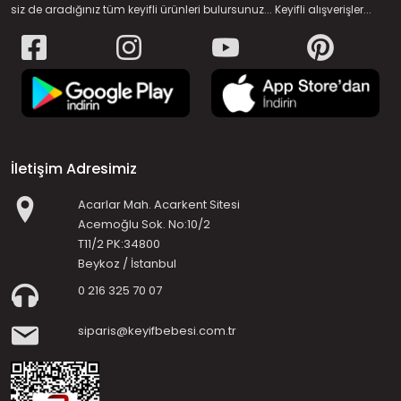
siz de aradığınız tüm keyifli ürünleri bulursunuz... Keyifli alışverişler...
İletişim Adresimiz
Acarlar Mah. Acarkent Sitesi
Acemoğlu Sok. No:10/2
T11/2 PK:34800
Beykoz / İstanbul
0 216 325 70 07
siparis@keyifbebesi.com.tr