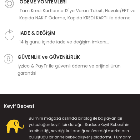
ÖDEME YÖNTEMLERİ
Tüm Kredi Kartlarına 12'ye Varan Taksit, Havale/EFT ve
Kapıda NAKİT Ödeme, Kapıda KREDİ KARTI ile ödeme
İADE & DEĞİŞİM
14 İş günü içinde iade ve değişim imkanı...
GÜVENLİK ve GÜVENİLİRLİK
İyzico & PayTr ile güvenli ödeme ve orijinal ürün
garantisi
Keyif Bebesi
Bu mini mağaza aslında bir blog ile başlayan bir
yolculuğun keyifli bir durağı... Sadece Keyif Bebesi'nin
tercih ettiği, sevdiği, kullandığı ve önerdiği markaların
buluştuğu bir anne bebek alışveriş platformu:) Umarım