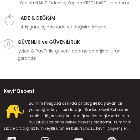
Kapıda NAKİT Ödeme, Kapıda KREDİ KARTI ile ödeme
İADE & DEĞİŞİM
14 İş günü içinde iade ve değişim imkanı...
GÜVENLİK ve GÜVENİLİRLİK
İyzico & PayTr ile güvenli ödeme ve orijinal ürün
garantisi
Keyif Bebesi
Bu mini mağaza aslında bir blog ile başlayan bir
yolculuğun keyifli bir durağı... Sadece Keyif Bebesi'nin
tercih ettiği, sevdiği, kullandığı ve önerdiği markaların
buluştuğu bir anne bebek alışveriş platformu:) Umarım
siz de aradığınız tüm keyifli ürünleri bulursunuz... Keyifli alışverişler...