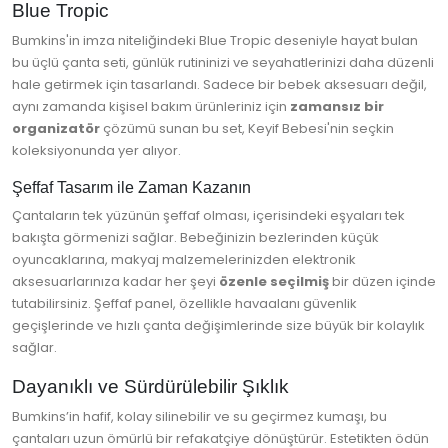
Blue Tropic
Bumkins'in imza niteliğindeki Blue Tropic deseniyle hayat bulan
bu üçlü çanta seti, günlük rutininizi ve seyahatlerinizi daha düzenli
hale getirmek için tasarlandı. Sadece bir bebek aksesuarı değil,
aynı zamanda kişisel bakım ürünleriniz için
zamansız bir
organizatör
çözümü sunan bu set, Keyif Bebesi'nin seçkin
koleksiyonunda yer alıyor.
Şeffaf Tasarım ile Zaman Kazanın
Çantaların tek yüzünün şeffaf olması, içerisindeki eşyaları tek
bakışta görmenizi sağlar. Bebeğinizin bezlerinden küçük
oyuncaklarına, makyaj malzemelerinizden elektronik
aksesuarlarınıza kadar her şeyi
özenle seçilmiş
bir düzen içinde
tutabilirsiniz. Şeffaf panel, özellikle havaalanı güvenlik
geçişlerinde ve hızlı çanta değişimlerinde size büyük bir kolaylık
sağlar.
Dayanıklı ve Sürdürülebilir Şıklık
Bumkins’in hafif, kolay silinebilir ve su geçirmez kumaşı, bu
çantaları uzun ömürlü bir refakatçiye dönüştürür. Estetikten ödün