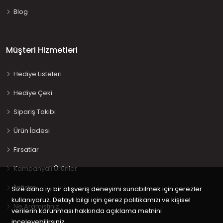
Blog
Müşteri Hizmetleri
Hediye Listeleri
Hediye Çeki
Sipariş Takibi
Ürün İadesi
Fırsatlar
Kampanyalı Ürünler
İletişim
Size daha iyi bir alışveriş deneyimi sunabilmek için çerezler
kullanıyoruz. Detaylı bilgi için çerez politikamızı ve kişisel
Ne Aramıştınız…
verilerin korunması hakkında açıklama metnini
inceleyebilirsiniz.