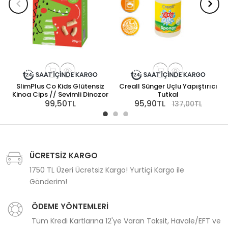
SlimPlus Co Kids Glütensiz
Creall Sünger Uçlu Yapıştırıcı
Kinoa Cips // Sevimli Dinozor
Tutkal
99,50TL
95,90TL
137,00TL
ÜCRETSİZ KARGO
1750 TL Üzeri Ücretsiz Kargo! Yurtiçi Kargo ile
Gönderim!
ÖDEME YÖNTEMLERİ
Tüm Kredi Kartlarına 12'ye Varan Taksit, Havale/EFT ve