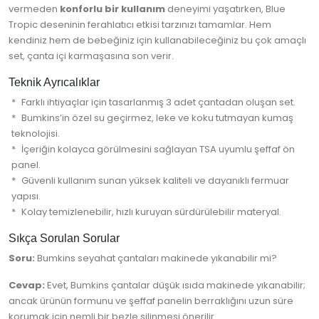
vermeden
konforlu bir kullanım
deneyimi yaşatırken, Blue
Tropic deseninin ferahlatıcı etkisi tarzınızı tamamlar. Hem
kendiniz hem de bebeğiniz için kullanabileceğiniz bu çok amaçlı
set, çanta içi karmaşasına son verir.
Teknik Ayrıcalıklar
Farklı ihtiyaçlar için tasarlanmış 3 adet çantadan oluşan set.
Bumkins’in özel su geçirmez, leke ve koku tutmayan kumaş
teknolojisi.
İçeriğin kolayca görülmesini sağlayan TSA uyumlu şeffaf ön
panel.
Güvenli kullanım sunan yüksek kaliteli ve dayanıklı fermuar
yapısı.
Kolay temizlenebilir, hızlı kuruyan sürdürülebilir materyal.
Sıkça Sorulan Sorular
Soru:
Bumkins seyahat çantaları makinede yıkanabilir mi?
Cevap:
Evet, Bumkins çantalar düşük ısıda makinede yıkanabilir;
ancak ürünün formunu ve şeffaf panelin berraklığını uzun süre
korumak için nemli bir bezle silinmesi önerilir.