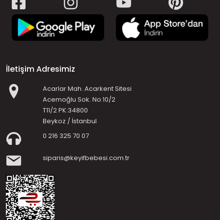
İletişim Adresimiz
Acarlar Mah. Acarkent Sitesi
Acemoğlu Sok. No:10/2
T11/2 PK:34800
Beykoz / İstanbul
0 216 325 70 07
siparis@keyifbebesi.com.tr