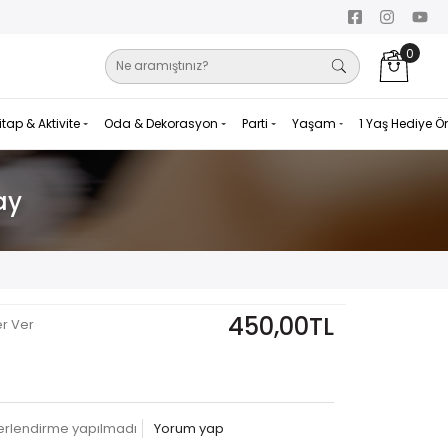
0
itap & Aktivite
Oda & Dekorasyon
Parti
Yaşam
1 Yaş Hediye Ö
ay
450,00TL
er Ver
erlendirme yapılmadı
Yorum yap