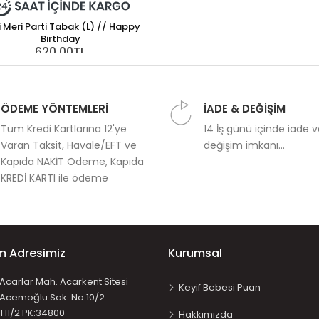
 Meri Parti Tabak (L) // Happy
Birthday
620,00TL
ÖDEME YÖNTEMLERİ
İADE & DEĞİŞİM
Tüm Kredi Kartlarına 12'ye
14 İş günü içinde iade 
Varan Taksit, Havale/EFT ve
değişim imkanı...
Kapıda NAKİT Ödeme, Kapıda
KREDİ KARTI ile ödeme
im Adresimiz
Kurumsal
Acarlar Mah. Acarkent Sitesi
Keyif Bebesi Puan
Acemoğlu Sok. No:10/2
T11/2 PK:34800
Hakkımızda