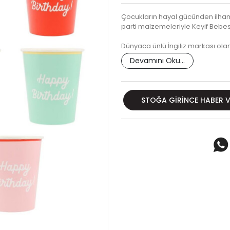
Çocukların hayal gücünden ilham 
parti malzemeleriyle Keyif Bebesi
Dünyaca ünlü İngiliz markası olan
Devamını Oku...
STOĞA GIRINCE HABER 