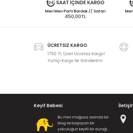
Meri Meri Parti Bardak // Safari
Meri
450,00TL
ÜCRETSİZ KARGO
1750 TL Üzeri Ücretsiz Kargo!
Yurtiçi Kargo ile Gönderim!
Keyif Bebesi
İletiş
Bu mini mağaza aslında bir
blog ile başlayan bir
yolculuğun keyifli bir durağı...