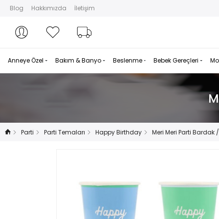
Blog
Hakkımızda
İletişim
Hesabım
Hesabım
Favorilerim
Sipariş Takibi
Anneye Özel
Bakım & Banyo
Beslenme
Bebek Gereçleri
Mo
M
Parti
Parti Temaları
Happy Birthday
Meri Meri Parti Bardak