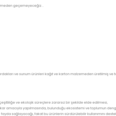
ylemeden geçemeyeceğiz...
bardakları ve sunum ürünleri kağıt ve karton malzemeden üretilmiş ve tek
çeşitliliğe ve ekolojik süreçlere zararsız bir şekilde elde edilmesi,
n, kar amacıyla yapılmasında, bulunduğu ekosistemi ve toplumun de
fayda sağlayacağı, fakat bu ürünlerin sürdürülebilir kullanımını des