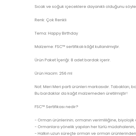
Sıcak ve soğuk içeceklere dayanıklı olduğunu sö
Renk: Çok Renkli
Tema: Happy Birthday
Malzeme: FSC™ sertifikalı kâğıt kullanılmıştır.
Ürün Paket İçeriği: 8 adet bardak içerir.
Ürün Hacim: 256 ml
Not: Meri Meri parti ürünleri markasıdır. Tabakları, 
Bu bardaklar da kağıt malzemeden üretilmiştir!
FSC™ Sertifikası nedir?
- Orman ürünlerinin; ormanın verimliliğine, biyolojik 
- Ormanlara yönelik yapılan her türlü müdahaleni
- Halkın uzun süreçte orman ve orman ürünlerinden 