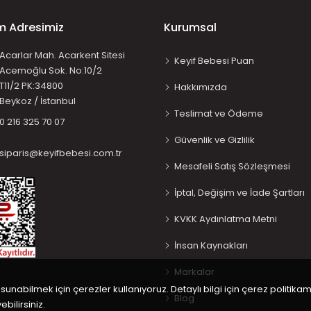
im Adresimiz
Kurumsal
Acarlar Mah. Acarkent Sitesi
Keyif Bebesi Puan
Acemoğlu Sok. No:10/2
T11/2 PK:34800
Hakkımızda
Beykoz / İstanbul
Teslimat ve Ödeme
0 216 325 70 07
Güvenlik ve Gizlilik
siparis@keyifbebesi.com.tr
Mesafeli Satış Sözleşmesi
İptal, Değişim ve İade Şartları
KVKK Aydınlatma Metni
İnsan Kaynakları
Markalar
 sunabilmek için çerezler kullanıyoruz. Detaylı bilgi için çerez politikam
Blog
bilirsiniz.