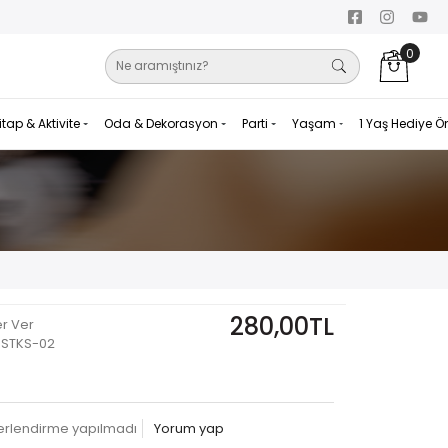
0
itap & Aktivite
Oda & Dekorasyon
Parti
Yaşam
1 Yaş Hediye Ö
280,00TL
er Ver
STKS-02
erlendirme yapılmadı
Yorum yap