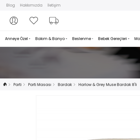
Blog
Hakkımızda
İletişim
Hesabım
Hesabım
Favorilerim
Sipariş Takibi
Anneye Özel
Bakım & Banyo
Beslenme
Bebek Gereçleri
Mo
Parti
Parti Masası
Bardak
Harlow & Grey Muse Bardak 8'li