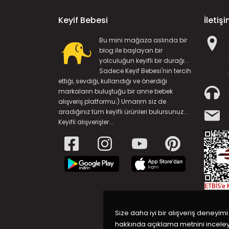
Keyif Bebesi
İletiş
Bu mini mağaza aslında bir
blog ile başlayan bir
yolculuğun keyifli bir durağı...
Sadece Keyif Bebesi'nin tercih
ettiği, sevdiği, kullandığı ve önerdiği
markaların buluştuğu bir anne bebek
alışveriş platformu:) Umarım siz de
aradığınız tüm keyifli ürünleri bulursunuz...
Keyifli alışverişler...
Size daha iyi bir alışveriş deneyimi
hakkında açıklama metnini inceleye