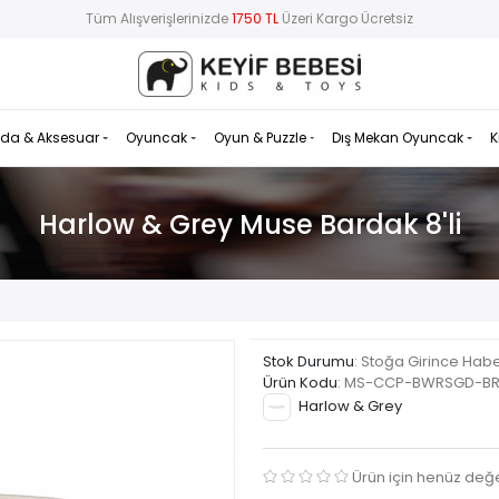
Tüm Alışverişlerinizde
1750 TL
Üzeri Kargo Ücretsiz
da & Aksesuar
Oyuncak
Oyun & Puzzle
Dış Mekan Oyuncak
K
Harlow & Grey Muse Bardak 8'li
Stok Durumu
: Stoğa Girince Hab
Ürün Kodu
:
MS-CCP-BWRSGD-BR
Harlow & Grey
Ürün için henüz değ